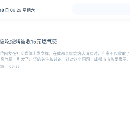
08
日 06:29 星期六
应吃烧烤被收15元燃气费
位网友在社交媒体上发文称，在成都某家烧烤店消费时，店家不仅收取了
的燃气费，引发了广泛的关注和讨论。针对这个问题，成都市市监局表示
支付燃气
05-25
韦峰