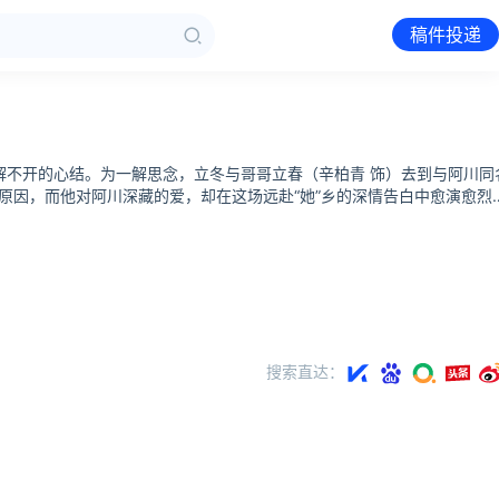
稿件投递
解不开的心结。为一解思念，立冬与哥哥立春（辛柏青 饰）去到与阿川同
因，而他对阿川深藏的爱，却在这场远赴“她”乡的深情告白中愈演愈烈
搜索直达：