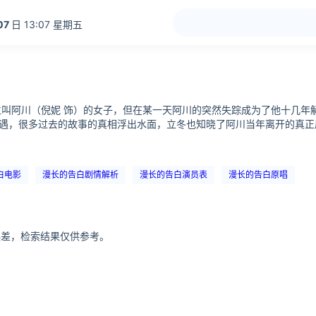
07
日 13:07 星期五
位叫阿川（倪妮 饰）的女子，但在某一天阿川的突然失踪成为了他十几年
遇，很多过去的故事的真相浮出水面，立冬也知晓了阿川当年离开的真正原
白电影
漫长的告白剧情解析
漫长的告白演员表
漫长的告白原唱
分误差，检索结果仅供参考。