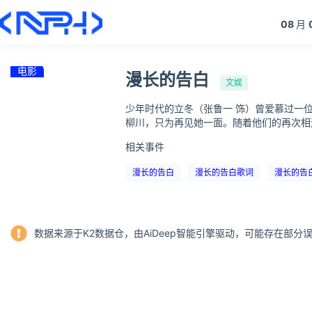
08
月
电影
漫长的告白
文娱
少年时代的立冬（张鲁一 饰）曾爱慕过一
柳川，只为再见她一面。随着他们的再次相
相关事件
漫长的告白
漫长的告白歌词
漫长的告
数据来源于K2数据仓，由AiDeep智能引擎驱动，可能存在部