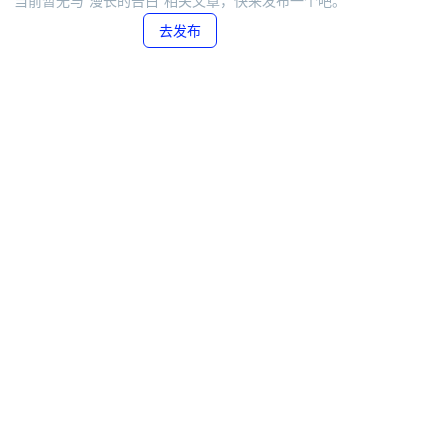
当前暂无与“漫长的告白”相关文章，快来发布一个吧。
去发布