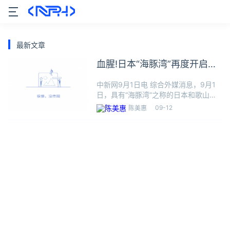
最新文章
血腥!日本“海豚湾”再度开启捕
猎季
中新网9月1日电 综合外媒消息，9月1
日，具有“海豚湾”之称的日本和歌山县
太地町，开始了针对海豚、短鳍领航鲸
09-12
陈美惠
等小型鲸类的围捕作业，仅一天即捕获
海豚约10头。报道称，隶属当地渔协的
“太地勇鱼组合”12艘