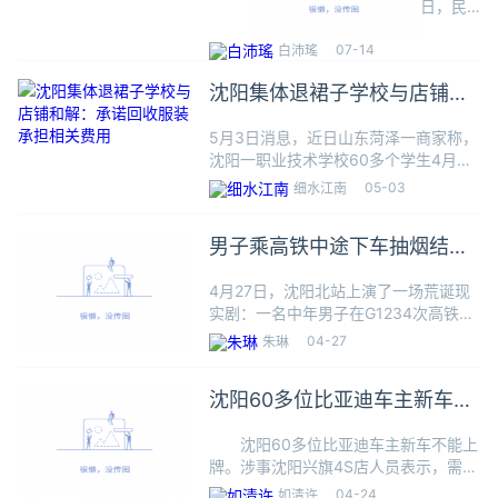
日，民
天 申
企老板
07-14
范海生
白沛瑤
请千万
收到了
赔偿
沈阳集体退裙子学校与店铺和
沈阳高
新区法
解：承诺回收服装 承担相关费
5月3日消息，近日山东菏泽一商家称，
院作出
用
沈阳一职业技术学校60多个学生4月底
的国家
集体网购衣服，参加完运动会后集体以
赔偿决
05-03
细水江南
“质量问题”为名退货退款。商家收到的
定书，
退货衣物存在明显草渍、汗渍，影响二
他曾因
男子乘高铁中途下车抽烟结果
次销售，由于短时间内大量
涉嫌假
车走了
冒专利
4月27日，沈阳北站上演了一场荒诞现
罪被羁
实剧：一名中年男子在G1234次高铁停
押212
靠间隙踱至站台，指尖夹着点燃的香
天。沈
04-27
朱琳
烟，深吸一口后闭目沉醉。他未曾料
阳高新
到，这支本该在2分钟内燃尽的香烟，
区法院
沈阳60多位比亚迪车主新车不
竟成了改变命运的“计时器”—
决定赔
能上牌
偿范海
沈阳60多位比亚迪车主新车不能上
生人身
牌。涉事沈阳兴旗4S店人员表示，需要
自由赔
销售公司向第三方公司回款，才能赎回
04-24
偿金
如清许