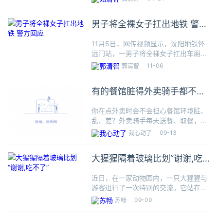
车辆合格证，目前公司资金链断裂，导
100810.2
致没法上牌。
元，精
男子将全裸女子扛出地铁 警方
神损害
回应
抚慰金5
11月5日，网传视频显示，沈阳地铁怀
万元。
远门站，一男子将全裸女子扛出车厢，
澎湃新
放至地板上，周围有地铁工作人员和围
闻此
11-06
郭清智
观群众。沈阳公安局轨道交通管理分局
工作人员向《正在新闻》证实此事，具
有的餐馆脏得外卖骑手都不愿
体情况正在处理中，女子疑有精
意取餐
你在点外卖时会不会担心餐馆环境脏、
乱、差？外卖骑手每天送餐、取餐，行
动几乎遍布城市的大街小巷，可以发现
09-13
我心动了
有关部门日常工作人员发现不了的一手
的食品安全隐患问题。辽宁省沈阳市市
大猩猩隔着玻璃比划“谢谢,吃
场监督管理局不久前在全市开展外
不了”
近日，在一家动物园内，一只大猩猩与
游客进行了一次特别的交流。它站在玻
璃隔板的一侧，用前肢比划出了类似人
09-09
苏畅
类的手势，仿佛在说“谢谢，我吃不
了”。这一幕被游客目睹，并引发了他们