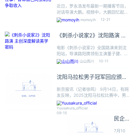
曾帮自己向张朝阳争取收入
近日，罗永浩发布最新一期播客节目，
对话导演大鹏。视频中，大鹏回忆起了
自己和师父赵本山的往事。2009年春
12-21
momoyih
晚后，大鹏在老家接到本山传媒电话，
被邀请到沈阳面见赵本山。赵本山直接
《刺杀小说家2》沈阳路演 主
安排他主持辽宁卫视节目，并派
创深度解读美学密码
电影《刺杀小说家2》全国路演来到沈
阳站，导演路阳携领衔主演董子健、主
演丁程鑫与观众展开热情互动，现场气
10-11
山山而川
氛高涨。影片自上映以来，其独特的东
方美学持续引发热议，不少观众赞叹电
沈阳马拉松男子冠军回应颁奖
影“将传统艺术与现代影像完美融
时跌倒
新京报讯（记者徐鸣） 9月14日，有网
友反映，2025沈阳马拉松比赛中，男子
全程马拉松冠军在颁奖仪式上突然晕
倒。14日下午，2025沈阳马拉松组委
Yuusakura_official
会工作人员就此事回应新京报记者称，
09-15
民企老
冠军因体力透支，加之
板被错
7月10
关212