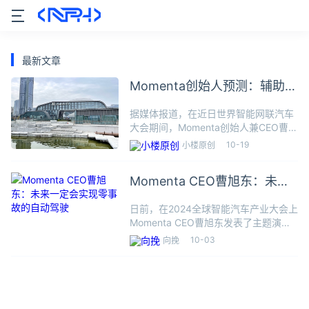
最新文章
Momenta创始人预测：辅助驾
驶竞争将在2026年结束 国内3
据媒体报道，在近日世界智能网联汽车
家会胜出
大会期间，Momenta创始人兼CEO曹旭
东表示：汽车辅助驾驶竞争将在2026年
10-19
小楼原创
结束，国内预计会有三家参与者胜出。
Momenta成立于2016年，是一家智能
Momenta CEO曹旭东：未来
驾驶公司，
一定会实现零事故的自动驾驶
日前，在2024全球智能汽车产业大会上
Momenta CEO曹旭东发表了主题演
讲。曹旭东表示：“实现可规模化的
10-03
向挽
L4，最关键的点是安全，至少要实现10
倍人类的安全性。要达到10倍人类的安
全性，最关键的是