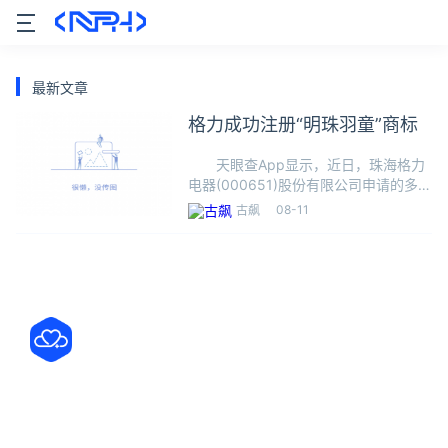
最新文章
格力成功注册“明珠羽童”商标
天眼查App显示，近日，珠海格力
电器(000651)股份有限公司申请的多个
“明珠羽童”商标状态变更为已注册，这
08-11
古飙
些商标申请于2021年11月，国际分类涉
及广告销售、教育娱乐、日化用品等。
近日，格力“