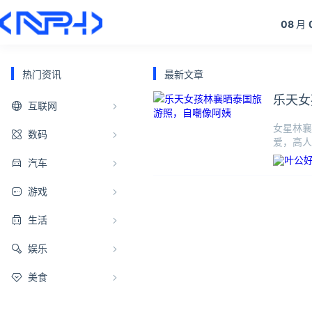
08
月
热门资讯
最新文章
乐天女
互联网
女星林襄
数码
爱，高人
点；
汽车
游戏
生活
娱乐
美食