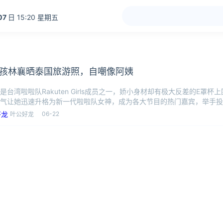
07
日 15:20 星期五
孩林襄晒泰国旅游照，自嘲像阿姨
是台湾啦啦队Rakuten Girls成员之一，娇小身材却有极大反差的E罩
气让她迅速升格为新一代啦啦队女神，成为各大节目的热门嘉宾，举手投
06-22
叶公好龙