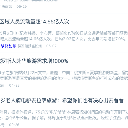
05-29
唐雨菲
区域人员流动量超14.65亿人次
5月6日电 (记者韩鑫、李心萍、邱超奕)记者6日从交通运输部等部门获悉
域人员流动量超14.65亿人次，日均2.93亿人次，比去年同期增长7.9
05-07
微凉如梦轻如烟
俄罗斯人赴华旅游需求增1000%
橙子之旅”网站4月22日文章，原题：中国：俄罗斯人夏季旅游的新星，需求增
罗斯游客最喜爱的暑假旅游目的地之一。根据俄罗斯各旅行社公布的数据
04-28
律闻
5岁老人骑电驴去拉萨旅游：希望你们也有决心出去看看
日消息，据媒体报道，75岁的“电驴爷爷”林周强将浙C牌照的电动车开到
天，总计5千公里。据了解，林周强于8月5日从温州出发，经过了江西、
09-26
陈青