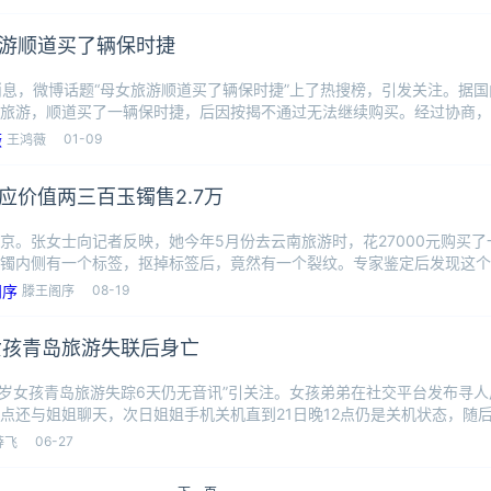
游顺道买了辆保时捷
消息，微博话题“母女旅游顺道买了辆保时捷”上了热搜榜，引发关注。据
旅游，顺道买了一辆保时捷，后因按揭不通过无法继续购买。经过协商，
户退
01-09
王鸿薇
应价值两三百玉镯售2.7万
京。张女士向记者反映，她今年5月份去云南旅游时，花27000元购买
镯内侧有一个标签，抠掉标签后，竟然有一个裂纹。专家鉴定后发现这个
元。
08-19
滕王阁序
女孩青岛旅游失联后身亡
25岁女孩青岛旅游失踪6天仍无音讯”引关注。女孩弟弟在社交平台发布寻人
1点还与姐姐聊天，次日姐姐手机关机直到21日晚12点仍是关机状态，随
06-27
薛飞