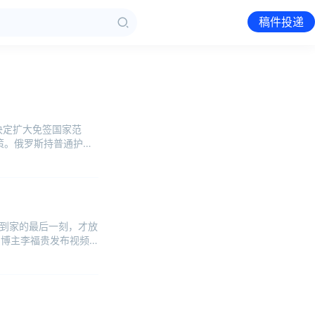
稿件投递
决定扩大免签国家范
政策。俄罗斯持普通护照
送到家的最后一刻，才放
名博主李福贵发布视频