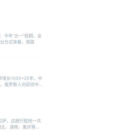
：今年“五一”假期，全
%。分方式来看，铁路
长1000+25年，中
，俄罗斯人对前往中国
了拉萨，这趟行程他一共
湖北、湖南、重庆等多