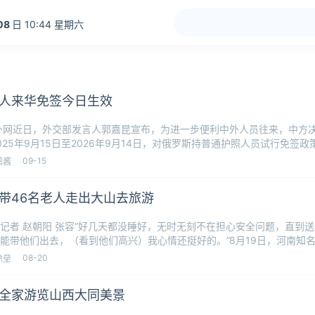
08
日 10:44 星期六
人来华免签今日生效
外网近日，外交部发言人郭嘉昆宣布，为进一步便利中外人员往来，中方
025年9月15日至2026年9月14日，对俄罗斯持普通护照人员试行免签
09-15
鹤酱
带46名老人走出大山去旅游
记者 赵朝阳 张容“好几天都没睡好，无时无刻不在担心安全问题，直到
能带他们出去，（看到他们高兴）我心情还挺好的。”8月19日，河南知
4
08-20
徐垒
全家游览山西大同美景