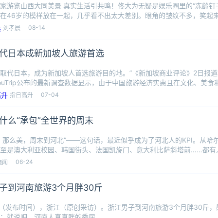
家游览山西大同美景 真实生活引共鸣！佟大为无疑是娱乐圈里的“冻龄钉
在46岁的模样放在一起，几乎看不出太大差别。眼角的皱纹不多，笑起
机。
08-14
刘孝晨
代日本成新加坡人旅游首选
月取代日本，成为新加坡人首选旅游目的地。”《新加坡商业评论》2日报
ouTrip公布的最新调查数据显示，由于中国旅游经济实惠且在文化、美
07-04
指日高升
什么“承包”全世界的周末
，那么美，周末到河北”——这句话，最近似乎成为了河北人的KPI。从哈
至是澳大利亚校园、韩国街头、法国凯旋门、意大利比萨斜塔前……都有
卡。
06-24
施闻
子到河南旅游3个月胖30斤
日（发布时间），浙江（原创采访）。浙江男子到河南旅游3个月胖30斤
：就说吧，河南人真真胖的委屈。