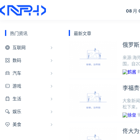
08
月
热门资讯
最新文章
俄罗斯
互联网
来源:海
数码
围，自2
人员来华
汽车
游戏
李福贵
生活
大象新闻
松下来，
娱乐
称带村里
美食
佟大为