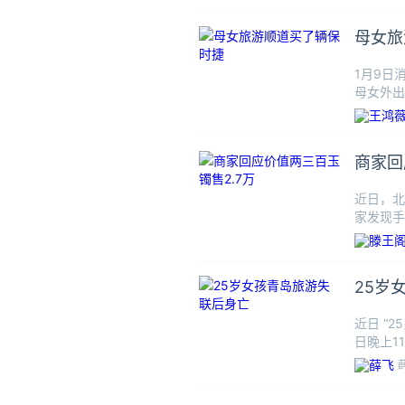
母女旅
1月9日
母女外出
定会给客
商家回
近日，北
家发现手
有二三百
25岁
近日 “
日晚上1
弟弟