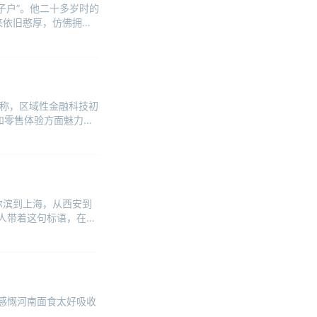
子户”。他二十多岁时的
来依旧憨厚，仿佛拥有
道称，区域性金融科技初
食和零售体验方面魅力日
尔滨到上海，从西安到
人带着这句标语，在世
，感慨河南面食太好吸收