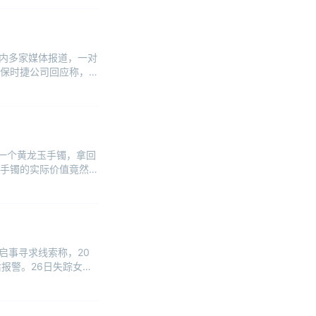
国内多家媒体报道，一对
保时捷公司回应称，一
了一个黄龙玉手镯，拿回
手镯的实际价值竟然只
启事寻求线索称，20
后报警。26日失踪女孩