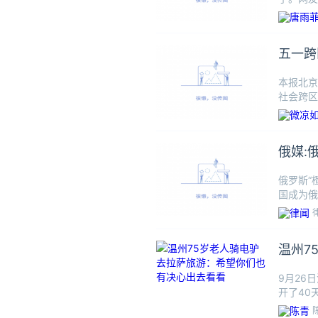
五一跨
本报北京
社会跨区
俄媒:
俄罗斯“
国成为俄
的旅游
温州7
9月26
开了40
个省份，