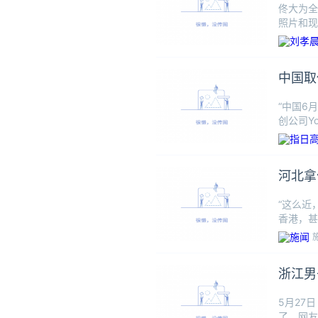
佟大为全
照片和现
一台时光
中国取
“中国6
创公司Y
益增强
河北拿
“这么近
香港，甚
界各地打
浙江男
5月27
了。网友