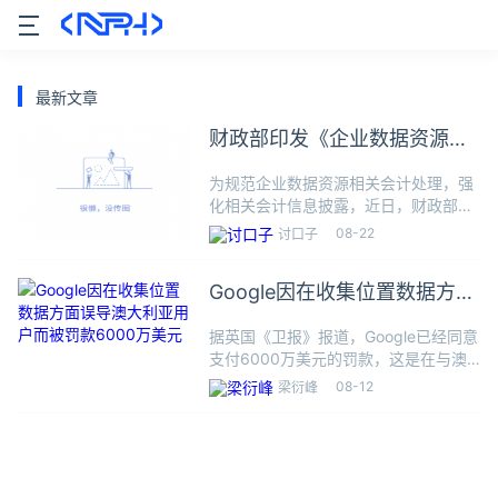
最新文章
财政部印发《企业数据资源相
关会计处理暂行规定》
为规范企业数据资源相关会计处理，强
化相关会计信息披露，近日，财政部制
定印发了《企业数据资源相关会计处理
08-22
讨口子
暂行规定》(以下简称《暂行规定》)，
自2024年1月1日起施行。财政部相关负
Google因在收集位置数据方面
责人指出，目前，有关各
误导澳大利亚用户而被罚款
据英国《卫报》报道，Google已经同意
6000万美元
支付6000万美元的罚款，这是在与澳
大利亚竞争监督机构就收集个人位置数
08-12
梁衍峰
据误导用户的长期法庭斗争中产生的。
去年4月，澳大利亚联邦法院发现
Google违反了消费者法