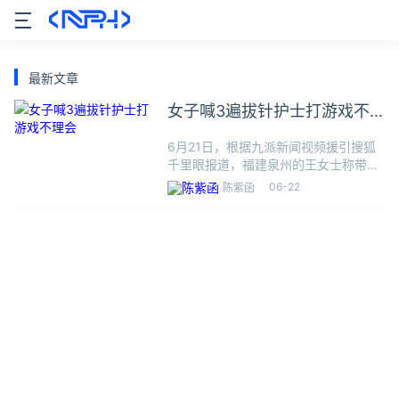
最新文章
女子喊3遍拔针护士打游戏不
理会
6月21日，根据九派新闻视频援引搜狐
千里眼报道，福建泉州的王女士称带家
人去东南医院挂夜间急诊看病，遇值班
06-22
陈紫函
护士一直打游戏工作懈怠，此事引发关
注。王女士称，当时自己家属输完液要
拔针，喊了护士3遍，但她一直