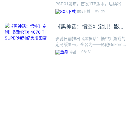
PSD01发布，首发1TB版本，后续将相
继推出500GB、2TB版本，价格暂未公
09-29
80s下载
布，享三年保修服务。影驰PSD01采用
USB-C 3.2 Gen2x2接口设计，传输速
《黑神话：悟空》定制！影驰
率可
RTX 4070 Ti SUPER特别纪念
影驰日前推出《黑神话：悟空》游戏的
版图赏
定制版显卡，全名为——影驰GeForce
RTX 4070 Ti SUPER 特别纪念版。目
08-31
覃晶
前该卡已在电商平台正式开启预售，首
发价为6499元，购买即可参与活动，
免费