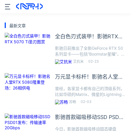
最新文章
全白色刃式装甲！影驰RTX
5070 Ti圣刃图赏
影驰日前推出了全新GeForce RTX 50
系列显卡——包括“Boomstar星曜”、
“MetalTop金属大师”、“大将”以及
02-23
艾抗米
“BLADE刃”。现在影驰RTX 5070 Ti圣
刃已经来到我们评测室
万元显卡标杆！影驰名人堂
RTX 5080隆重登场：26相供
曾经，各家显卡都有自己的顶级系列，
电
比如华硕的Matrix、微星的Lightning、
七彩虹的九段，但能坚持下来的不多
02-03
苏畅
了。随着RTX 5080正式解禁，影驰旗
下名人堂系列的RTX 5080 HOF OC
影驰首款磁吸移动SSD PSD01
发布：传输速率20Gbps
今日，影驰首款磁吸移动固态硬盘