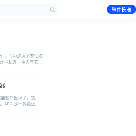
稿件投递
们，心中忐忑不安怕被
虚拟机外，今天就安利
览器
浏览器软件出现了。然
ARC 是一款最近爆