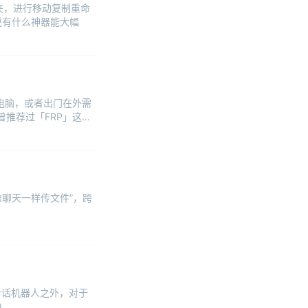
夹，进行移动复制重命
如果说有什么神器能大幅
的电脑，或者出门在外需
曾推荐过「FRP」这款
像聊天一样传文件”，跨
智能对话机器人之外，对于
)。