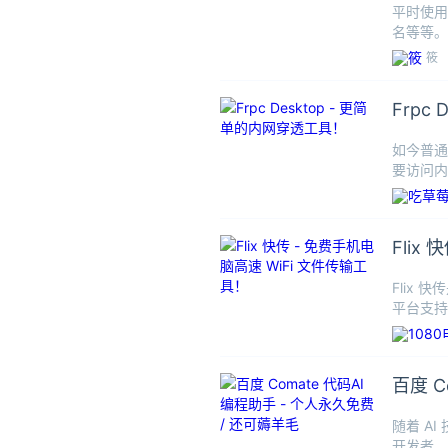
平时使用
名等等。
筱
Frpc
如今普通
要访问内
开源免
Flix
Flix
平台支持 
百度 C
随着 AI
开发者、