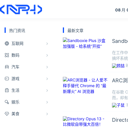
08
月
热门资讯
最新文章
Sand
互联网
在工作中
数码
搞坏系统
一款更小
汽车
游戏
ARC浏
生活
在谷歌 
而，却有
娱乐
火的
美食
Dire