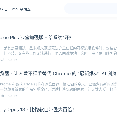
07
日 16:29 星期五
boxie Plus 沙盒加强版 - 给系统“开挂”
，尤其需要测试一些未知来源或无法完全信任的可疑流氓软件时，安装它
；但不装，又有些工作无法进行，陷入两难境地。这时，除了使用臃肿的
巧好用的
08-16
顾喆
览器 - 让人爱不释手替代 Chrome 的 “最新爆火” AI 浏
Chrome 和微软 Edge 几乎在浏览器界一桶江湖的今天，已很少有新的
一款颇具新意的产品另觅途径，透过打造新颖的体验，让无数人爱不释手。
08-16
子鼠
ctory Opus 13 - 比微软自带强大百倍！