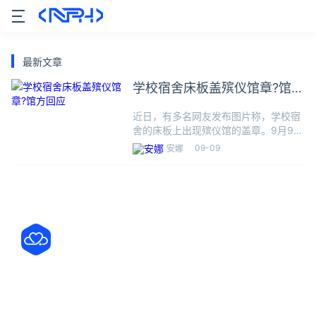
最新文章
学校宿舍床板盖殡仪馆章?馆方
回应
近日，有多名网友发布图片称，学校宿
舍的床板上出现殡仪馆的盖章。9月9日
上午，潇湘晨报记者注意到，网上流传
09-09
安娜
图片只有一张，未显示该木板具体所在
环境，木板上有一个“绥化市殡仪馆”的
公章。潇湘晨报记者随后就此