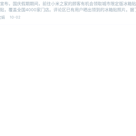
宣布，国庆假期期间，前往小米之家的顾客有机会领取城市限定版冰箱贴
贴，覆盖全国4000家门店。评论区已有用户晒出领到的冰箱贴照片。据
国庆假
10-02
宝娟