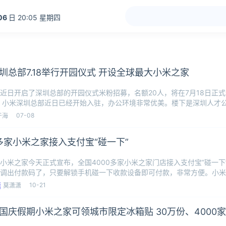
06
日 20:05 星期四
圳总部7.18举行开园仪式 开设全球最大小米之家
近日开启了深圳总部的开园仪式米粉招募，名额20人，将在7月18日正
，小米深圳总部近日已经开始入驻，办公环境非常优美。楼下是深圳人才
接看
07-08
于海
0多家小米之家接入支付宝“碰一下”
小米之家今天正式宣布，全国4000多家小米之家门店接入支付宝“碰一下
调出付款码了，只要解锁手机碰一下收款设备即可付款，非常方便。小米
，使
10-21
莫潇潇
国庆假期小米之家可领城市限定冰箱贴 30万份、4000