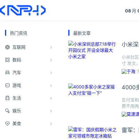
08
月
热门资讯
最新文章
小米深
互联网
小米社区
数码
寸 发文
窗边能直
汽车
游戏
400
生活
支付宝和
费不用再
娱乐
月29日
美食
雷军：