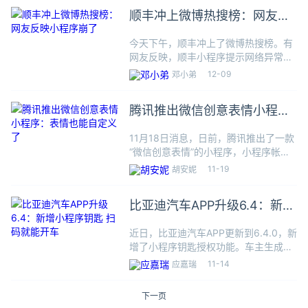
响，宁夏也是中国上消化道肿瘤的高发
顺丰冲上微博热搜榜：网友反
地。腾讯于2021年在这
映小程序崩了
今天下午，顺丰冲上了微博热搜榜。有
网友反映，顺丰小程序提示网络异常，
网页打不开。值得注意的是，近期不少
12-09
邓小弟
网友反馈，顺丰快递在途中某个站点被
卡住了，物流进展迟迟不更新。在顺丰
腾讯推出微信创意表情小程
集团官方微博下，最新一条微博下
序：表情也能自定义了
11月18日消息，日前，腾讯推出了一款
“微信创意表情”的小程序，小程序帐号
主体为“深圳市腾讯计算机系统有限公
11-19
胡安妮
司”。小程序介绍为“人人都会用的表情
包制作工具，斗图必备神器”。据了解，
比亚迪汽车APP升级6.4：新增
该小程序支持自定义脸
小程序钥匙 扫码就能开车
近日，比亚迪汽车APP更新到6.4.0，新
增了小程序钥匙授权功能。车主生成授
权二维码，被授权用户无需下载App，
11-14
应嘉瑞
微信扫码进入小程序即可使用车辆。
1、同一二维码最多可支持3人扫码绑
下一页
定，车主可自由设定授权