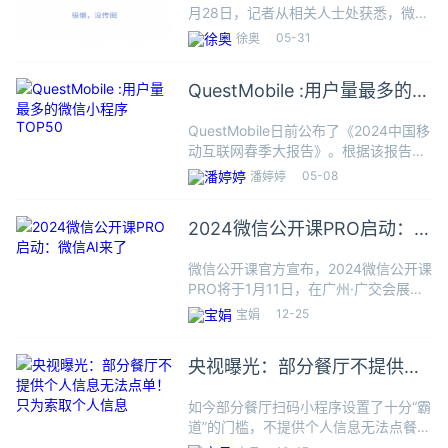
月28日，记者从相关人士处获悉，微信
发布内部公告，微信视频号直播电商团
05-31
徐奥
队进行调整，微信视频号直播电商团队
将并入到微信开放平台（小程序、公众
QuestMobile :用户量最多的微
号等）团队，由微信开放平台
信小程序TOP50
QuestMobile日前公布了《2024中国移
动互联网春季大报告》。根据该报告，
2024年3月，中国移动互联网的活跃用
05-08
潘婷婷
户数达到12.32亿，同比增长超过2000
万。这一数据突显出中国移动互联网市
2024微信公开课PRO启动：微
场的
信AI来了
微信公开课官方宣布，2024微信公开课
PRO将于1月11日，在广州·广交会展馆
国际会议中心举办。每年公开课PRO都
12-25
宝娟
是微信发布产品能力、展示价值理念、
沟通生态伙伴、凝聚行业共识的舞台，
央视曝光：部分餐厅不提供个
这次也不例外。此次
人信息无法点单！只为索取个
如今部分餐厅扫码小程序设置了十分“霸
人信息
道”的门槛，不提供个人信息无法点餐，
你遭遇过类似情况吗？如今扫码点餐、