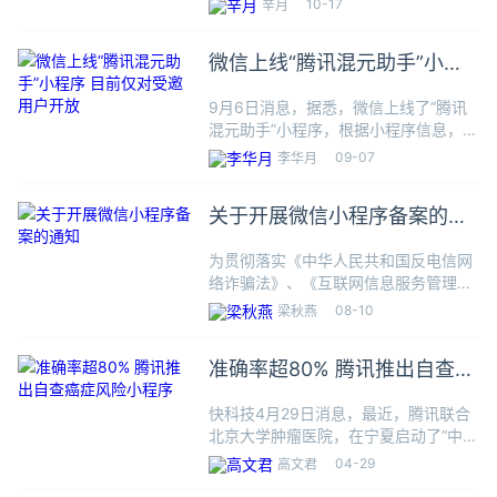
10-17
辛月
强制扫码等情况越来越普遍，背后带来
了很多泄露个人信息的隐患。据央视新
微信上线“腾讯混元助手”小程
闻最新报道，记者调查发现，
序 目前仅对受邀用户开放
9月6日消息，据悉，微信上线了“腾讯
混元助手”小程序，根据小程序信息，
“腾讯混元助手”的功能包括AI问答、AI
09-07
李华月
绘画等。这是一款腾讯混元大模型多模
态对话Bot产品，可以回答各类问题，
关于开展微信小程序备案的通
也能处理多种任务，如
知
为贯彻落实《中华人民共和国反电信网
络诈骗法》、《互联网信息服务管理办
法》及《非经营性互联网信息服务备案
08-10
梁秋燕
管理办法》等法律法规要求，配合相关
部门做好移动互联网信息服务管理，根
准确率超80% 腾讯推出自查癌
据2023年8月4日工信部发布
症风险小程序
快科技4月29日消息，最近，腾讯联合
北京大学肿瘤医院，在宁夏启动了“中国
上消化道恶性肿瘤精准防治先行示范项
04-29
高文君
目”。受饮食结构和基因、生活环境等影