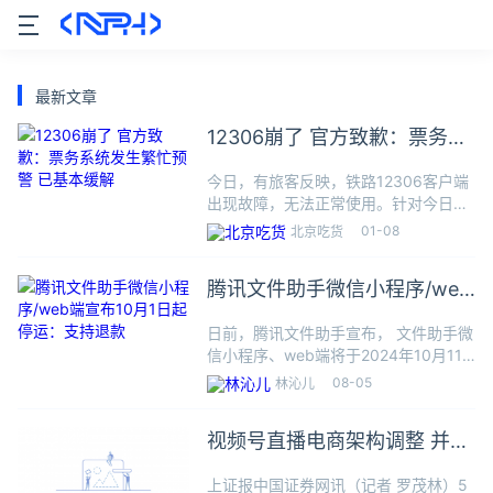
最新文章
12306崩了 官方致歉：票务系
统发生繁忙预警 已基本缓解
今日，有旅客反映，铁路12306客户端
出现故障，无法正常使用。针对今日
12306崩了一事，12306官网发布情况
01-08
北京吃货
说明称，1月8日上午，12306票务系统
发生繁忙预警，旅客在手机端App登录
腾讯文件助手微信小程序/web
出现拥堵情况
端宣布10月1日起停运：支持退
日前，腾讯文件助手宣布， 文件助手微
款
信小程序、web端将于2024年10月11
日起停止运营。文件助手备份文件功能
08-05
林沁儿
即日起关闭，10月11日前用户可正常浏
览和下载备份过的文件，但无法再备份
视频号直播电商架构调整 并入
新的文件。对于会
微信开放平台
上证报中国证券网讯（记者 罗茂林）5