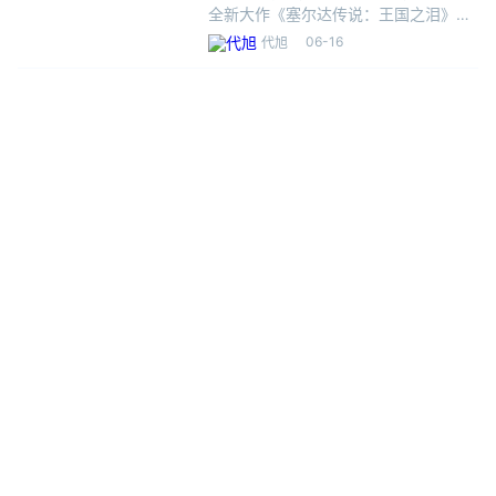
获
全新大作《塞尔达传说：王国之泪》真
是发售，一个多月过去了，购买游戏卡
06-16
代旭
带的玩家收到货了吗？今日，据海关总
署官方信息平台“海关发布”微信公众号
介绍，近日，深圳海关所属