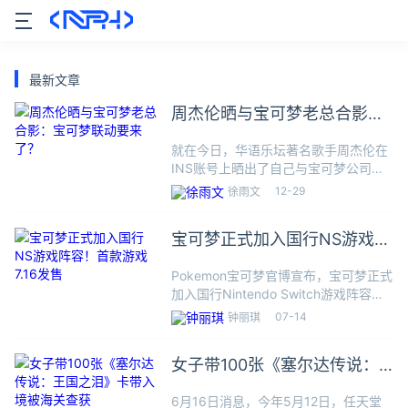
最新文章
周杰伦晒与宝可梦老总合影：
宝可梦联动要来了？
就在今日，华语乐坛著名歌手周杰伦在
INS账号上晒出了自己与宝可梦公司社
长石原恒和一家人的合照。周董还在文
12-29
徐雨文
中提到，自己从石原恒和社招的手里获
得了一张超级稀有的神奇宝贝卡！对此
宝可梦正式加入国行NS游戏阵
评论区的网友们都纷纷猜测，周
容！首款游戏7.16发售
Pokemon宝可梦官博宣布，宝可梦正式
加入国行Nintendo Switch游戏阵容，
《新宝可梦随乐拍》《宝可梦大集结》
07-14
钟丽琪
《宝可梦 走吧！皮卡丘》和《宝可梦
走吧！伊布》多款游戏都将于近期陆续
女子带100张《塞尔达传说：
上市发售
王国之泪》卡带入境被海关查
6月16日消息，今年5月12日，任天堂