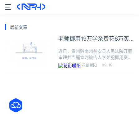
最新文章
老师挪用19万学杂费花6万买
彩票
近日，贵州黔南州瓮安县人民法院开庭
审理并当庭宣判被告人李某犯挪用资金
罪一案，依法判处李某拘役四个月，缓
09-19
花衔暖阳
刑六个月。2023年2月，瓮安县某民办
高中聘用李某为该校教师，任教期间担
任该校某年级组组长及某班班