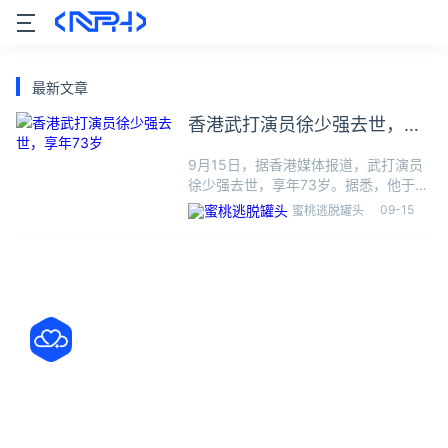
最新文章
香港武打演员徐少强去世，享
年73岁
9月15日，据香港媒体报道，武打演员
徐少强去世，享年73岁。据悉，他于9
月初在北京因食道癌离世，资深电影人
09-15
蜜桃逃脱罐头
田启文向媒体证实了徐少强逝世的消
息。1950年10月16日，徐少强出生于
中国广东省江门市新会区