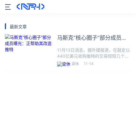
最新文章
马斯克“核心圈子”部分成员曝
光：正帮助其改造推特
11月13日消息，据外媒报道，在敲定以
440亿美元收购推特的交易短短几个小
时后，埃隆·马斯克（Elon Musk）就解
11-14
梁休
雇了推特多名高管。在不到两周时间
里，该公司几乎失去了所有高级领导层
及约半数员工。但