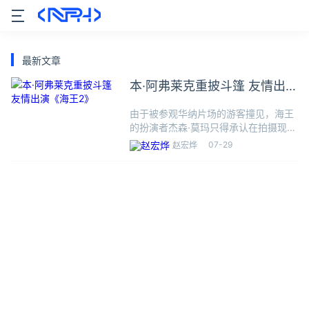
最新文章
本·阿弗莱克重披斗篷 友情出演
《海王2》
由于被参观华纳片场的游客撞见，海王
的扮演者杰森·莫玛只得承认在拍摄现场
与他同框正是重披战袍的本·阿弗莱克：
07-29
赵宏烨
曾在多部DC影片中扮演蝙蝠侠的大本还
将出现在《闪电侠》中，与艾兹拉·米勒
同框。大本今年一月表示