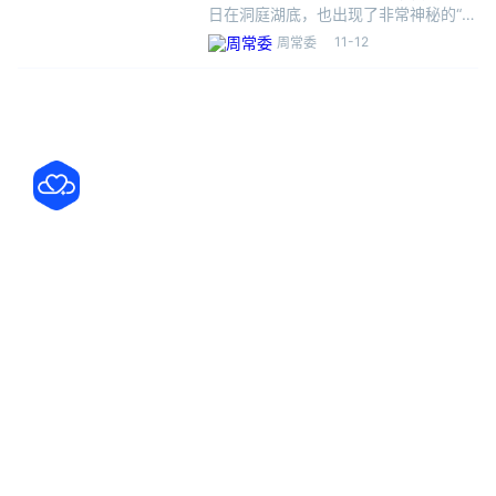
性
日在洞庭湖底，也出现了非常神秘的“方
块”。由于干旱，洞庭湖水位持续降低，
11-12
周常委
有网友在洞庭湖畔航拍时，发现湖床上
有一片暗红色的大规模方形图案。从航
拍的画面来看，在湖床中央