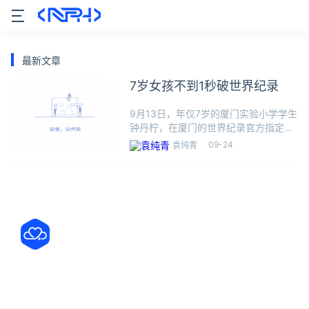
最新文章
7岁女孩不到1秒破世界纪录
9月13日，年仅7岁的厦门实验小学学生
钟丹柠，在厦门的世界纪录官方指定挑
战地点，现场挑战“最快时间解‘4×5华容
09-24
袁纯青
道’诸葛羽扇布局”WRCA世界纪录，第
一次挑战就以0.979秒的成绩打破了世
界纪录，成为