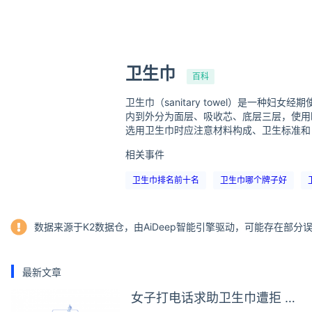
卫生巾
百科
卫生巾（sanitary towel）是
内到外分为面层、吸收芯、底层三层，使用
选用卫生巾时应注意材料构成、卫生标准和
相关事件
卫生巾排名前十名
卫生巾哪个牌子好
数据来源于K2数据仓，由AiDeep智能引擎驱动，可能存在部
最新文章
女子打电话求助卫生巾遭拒 商