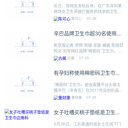
场回应
近日，有网友发帖反映，在广东深圳某
商场女卫生间拨打服务热线求助卫生巾
时，被告知不提供该项服务。该网友表
07-29
陈可心
示，提示牌上写了“如需帮助请致电”，
一直以为女厕内的服务热线能处理此类
辛巴品牌卫生巾超30名使用者
突发情况。7月28日，记者致
患甲癌
新京报记者 李照 剪辑 吴瑜 编辑 陈晓舒
校对 刘军网红品牌“棉密码”卫生巾，正
在陷入健康风波。消费者集体送检的检
07-25
古飙
测报告显示，从2019年9月到2025年1
月，多个批次的棉密码茶氧夜用卫生
有孕妇称使用棉密码卫生巾后
巾、茶氧日
停胎
“棉密码”卫生巾，是由直播平台头部主
播辛巴（辛有志）在2017年自创的品
牌，号称“辛巴亲自参与研发的第一款产
07-25
董财康
品”，也是辛选集团旗下自营品牌。据信
息时报，有业内人士称，“棉密码”8年时
女子吐槽买桃子垫纸是卫生巾
间累计销售额高达3
边角料
6月26日，江苏南通的钱女士在线下门