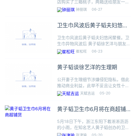
店购买了三箱桃子，两箱送给朋友一箱
留自己食用。等回家开箱时，竟把她恶
06-27
钟丽琪
心得够呛。钱女士称，开箱时她发现包
装箱底部填充物有卫生巾的边角料，并
卫生巾风波后黄子韬夫妇悠闲
且有部分发黑。突然想到还送了
聚餐
卫生巾风波后黄子韬夫妇悠闲聚餐。卫
生巾异物风波后 黄子韬徐艺洋与朋友聚
餐状态悠闲！近日，黄子韬在卫生巾异
06-23
崔松旺
物风波后，带徐艺洋与朋友火锅店聚
餐，氛围看起来轻松融洽，两人状态悠
黄子韬谈徐艺洋的生理期
闲。
公开妻子生理细节涉嫌侵犯隐私，借此
推动商业利益，此举不妥且让女性十分
尴尬。文 | 竹 里黄子韬入局卫生巾，
05-20
天赋吉运
这两天登上了热搜。5月18日，黄子韬
创立的卫生巾品牌“朵薇”发布会正式开
黄子韬卫生巾6月将在商超铺
始。自其决定入局卫生巾
货
5月18日下午，浙江东阳下着淅淅沥沥
的小雨，在知名艺人黄子韬创办的卫生
巾品牌“朵薇”发布会举办前，已经有不
05-20
张津瑜