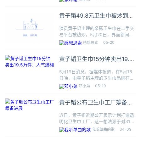
少粉丝等候在朵薇的工厂外。不唱歌，
不跳舞，不聊天，黄子韬显露出更大的
黄子韬49.8元卫生巾被炒到
野心。在发布会中，他表示未
190元
演员黄子韬主理的朵薇卫生巾在二手交
易平台被热炒。5月20日，界面新闻查
询二手交易平台发现，原价49.8元的朵
05-20
感想思索
薇卫生巾组合装被买到了75元，甚至
190元。5月19日晚间，黄子韬发布视
黄子韬卫生巾15分钟卖出19.5
频称，自己注意到现在
万件：人气爆棚
5月19日消息，据媒体报道，在5月18
日晚，由黄子韬主理的卫生巾品牌在其
直播间发售，62片组合装售价49.8元，
05-19
邓小弟
开售15分钟卖出19.5万件。数据显示，
当晚直播实现4000万销售额，现货库
黄子韬公布卫生巾工厂筹备进
存售空，在直
展
近日，黄子韬近期公开表示计划打造透
明化卫生巾工厂，这一想法源于对315
晚会曝光的劣质卫生巾事件的关注，以
04-09
我听单曲的歌
及他个人对女性健康议题的重视。他自
2024年底开始筹备该项目，并让徐艺洋