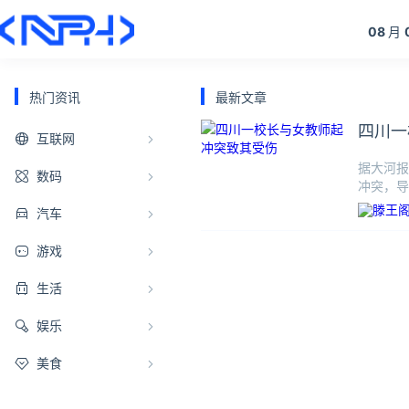
08
月
热门资讯
最新文章
四川一
互联网
据大河报
数码
冲突，导
名黑衣男
汽车
游戏
生活
娱乐
美食