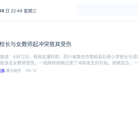
05
日 22:49 星期三
校长与女教师起冲突致其受伤
报道：6月12日，有网友爆料称，四川省南充市南部县石泉小学校长与该
致该名女教师受伤。一段网传视频记录了冲突发生的片段。视频显示，一
子手上
06-12
滕王阁序