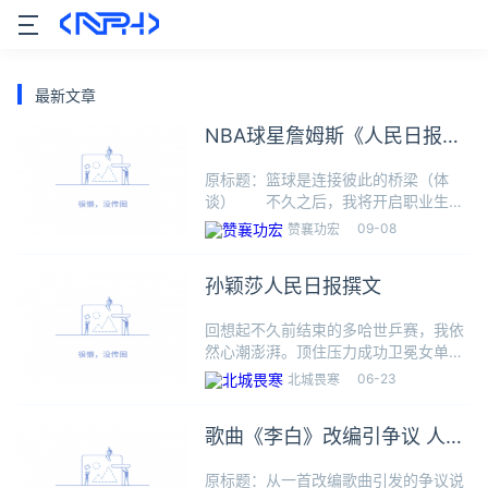
最新文章
NBA球星詹姆斯《人民日报》
撰文
原标题：篮球是连接彼此的桥梁（体
谈） 不久之后，我将开启职业生涯
第二十三个美职篮（NBA）赛季。我大
09-08
赞襄功宏
部分时间都穿23号球衣，对我来说这是
一个意义非凡的数字。在这个特别的赛
孙颖莎人民日报撰文
季来临前，我再次来到中国，与
回想起不久前结束的多哈世乒赛，我依
然心潮澎湃。顶住压力成功卫冕女单冠
军后，时任国际奥委会主席巴赫亲自为
06-23
北城畏寒
我颁发冠军奖杯，令我备受鼓舞。竞技
场上，球不落地，永不言弃。拼尽全
歌曲《李白》改编引争议 人民
力、挑战极限、超越自我，这是所有
日报发声
原标题：从一首改编歌曲引发的争议说