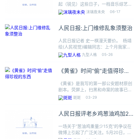
起（锐见）这些日子，一档音乐综艺节
目中，年轻歌手对流行歌曲《李白》的
06-17
沫璃夜未央
改编在社交媒体引发热议。改编版强化
了电子国风的特色，歌词中加入“游戏
人民日报:上门维修乱象须整治
梗”念白“我本是辅助，今晚来打
人民日报记者 史一棋漫天要价。 杨靖
绘(人民视觉)编辑同志：上个月我家混
水阀坏了，我用手机搜到一个优惠的混
05-26
九型人格
水阀维修服务，报价35元。打电话预约
后，维修师傅上门很快便修完，结账时
《黄雀》时间“偷”走值得珍视
却告诉我：“35元只是
的东西
《黄雀》是我写的第一部公安题材原创
剧本。荧屏上，扫黑和命案的故事已有
不少，我想找一个不怎么被人关注的警
03-29
斑斑
种，通过案件里形形色色的人，展示些
许侥幸和巧合，丢失与追寻，执着跟放
人民日报评老乡鸡葱油鸡加20
弃，以及人生的得与失。不了解反
克事件
一场关于“葱油鸡重量少15克”的争议在
微博上引起了广泛关注。5月20日，这
一话题更是冲上了热搜榜，成为公众讨