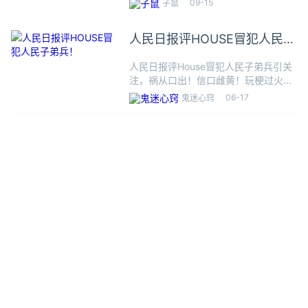
09-15
子鼠
论的焦点。面对这一质疑，老乡鸡迅速
作出回应，通过其官方微信公众号发布
人民日报评HOUSE冒犯人民子
了一段视频，详细解释了“
弟兵！
人民日报评House冒犯人民子弟兵引关
注，祸从口出！信口雌黄！玩梗过火惹
众怒！没有底线的公司和艺人坚决要他
06-17
鬼迷心窍
消失，道歉时他自己还不觉得事态严
重！正如一网友所说：不能把无底线当
自由，把无知当幽默。脱口笑可