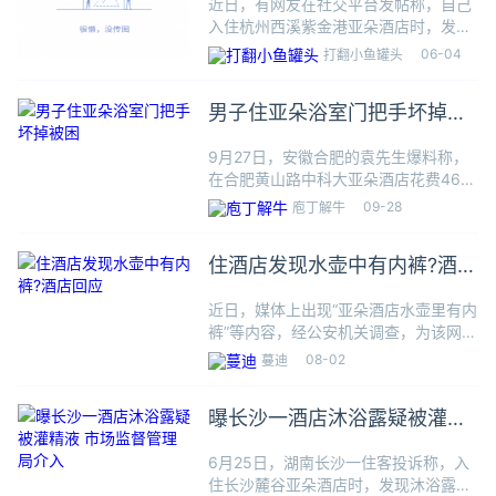
近日，有网友在社交平台发帖称，自己
入住杭州西溪紫金港亚朵酒店时，发现
床上的其中一个枕套上印有当地一家医
06-04
打翻小鱼罐头
院的Logo标识。对此，6月3日晚间，
涉事酒店发文致歉：对于客人反馈的枕
男子住亚朵浴室门把手坏掉被
套标签问题，我们向客人和所
困
9月27日，安徽合肥的袁先生爆料称，
在合肥黄山路中科大亚朵酒店花费461
元订购了一间标间。晚上洗澡时，浴室
09-28
庖丁解牛
门把手故障，他被困在里面半个小时
后，直到踮起脚才从上方把门扒开。“我
住酒店发现水壶中有内裤?酒店
1.78米的身高都需要踮脚
回应
近日，媒体上出现“亚朵酒店水壶里有内
裤”等内容，经公安机关调查，为该网民
恶意投诉，我司声明如下：声明称，近
08-02
蔓迪
日，有网民发布图文视频称，入住亚朵
集团苏州某门店时，房间水壶内发现内
曝长沙一酒店沐浴露疑被灌精
裤，马桶残留尿液，浴巾上有
液 市场监督管理局介入
6月25日，湖南长沙一住客投诉称，入
住长沙麓谷亚朵酒店时，发现沐浴露有