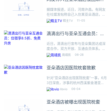
间45分钟 涉事酒店回应
据媒体报道，近日，河南许昌。有网友
在社媒发帖称自己入住某亚朵酒店，洗
澡时被困淋浴间长达45分钟。据网友描
11-05
精主TV
述，她被困时曾反复尝试拉动玻璃门，
却因淋浴房胶条半脱落导致门体卡死，
滴滴出行与亚朵互通会员：住
最终直到朋友返回房间才成功脱
宿享8.5折、免费升房
近日，滴滴出行宣布与亚朵集团达成深
度合作，双方开放、互通会员体系。在
本次合作中，滴滴里程会员与亚朵的会
06-28
周靖凯
员权益实现等级互通、权益互享、场景
互联，提供超10项跨界权益。用户仅需
亚朵酒店因医院枕套致歉
简单操作，即能一键免费领取双
针对“亚朵酒店出现医院枕套”一事，6月
3日深夜，涉事的杭州西溪紫金港亚朵
酒店发文致歉称，确认问题根源是自采
06-04
libvio
的洗涤供应商出现严重工作失误，该店
已经中止了与这个洗涤供应商的合作。
亚朵酒店被曝出现医院枕套
6月3日，一网友在社交平台