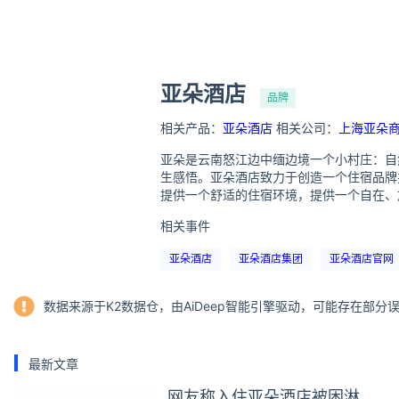
亚朵酒店
品牌
相关产品：
亚朵酒店
相关公司：
上海亚朵
亚朵是云南怒江边中缅边境一个小村庄：自
生感悟。亚朵酒店致力于创造一个住宿品牌
提供一个舒适的住宿环境，提供一个自在、
相关事件
亚朵酒店
亚朵酒店集团
亚朵酒店官网
数据来源于K2数据仓，由AiDeep智能引擎驱动，可能存在部
最新文章
网友称入住亚朵酒店被困淋浴