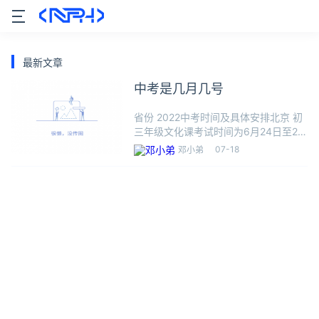
最新文章
中考是几月几号
省份 2022中考时间及具体安排北京 初
三年级文化课考试时间为6月24日至26
日上午，初二年级文化课考试时间为6
07-18
邓小弟
月26日下午。上海 中考延期至7月11日
至12日举行天津 2022年九年级应届考
生，须参