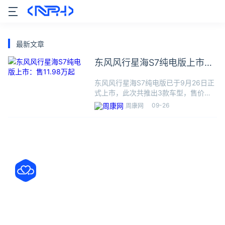
最新文章
东风风行星海S7纯电版上市：
售11.98万起
东风风行星海S7纯电版已于9月26日正
式上市，此次共推出3款车型，售价区
间为11.98万至13.99万元。据悉，星海
09-26
周康网
S7定位为新能源中大型车，除了已上市
的纯电版车型，未来还将推出增程版车
型，以满足不同