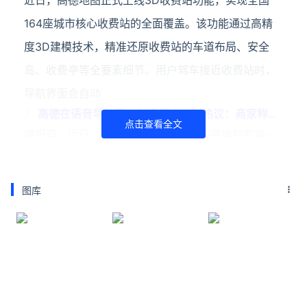
近日，高德地图正式上线3D收费站功能，实现全国
164座城市核心收费站的全面覆盖。该功能通过高精
度3D建模技术，精准还原收费站的车道布局、安全
岛、收费亭等全要素细节。用户驾车接近收费站时，
导航界面会自动
高德在语音导航第一句插播广告引热议：商家称
点击查看全文
195元可播1000次
据报道，近日，有网友发帖吐槽称，高德导航的第一
句语音播报竟然是广告。网友提供的录屏视频显示，
他们在使用高德地图导航时，语音播报的第一句都是
图库
广告。并且三名网友听到广告都是同一品牌，不过，
该广告疑似一天只
王鹤棣喊你来高德地图扫街啦！
近日，高德正式发布高德扫街榜，并官宣王鹤棣成为
品牌好吃验真官，带领消费者发现那些容易被忽视的