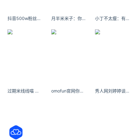
街边小店。据统计，全国有 700 万家餐厅，其中有
500 万家餐饮小店，它们大多隐匿在街巷之间，没有
抖音500w粉丝抖音网红痞幼黑料不打烊
月半米米子：你抽烟的姿势越来越熟练，爱人也越来越随便。
小丁不太瘦：有人会喜欢可爱的小丁嘛 ​​​​
耀眼的
关注公众号：拾黑（shiheibook）了解更多
友情链接：
关注数据与安全，洞悉企业级服务市场：
https://www.ijiandao.com/
安全、绿色软件下载就上极速下载站：
https://www.yaorank.com/
过期米线线喵 在镜头前的每一个动作，每一个眼神，都像是在讲述一个故事 -软软兔
omofun官网你是满眼的春意盎然，也是心尖的绿水青山。
秀人网刘婷婷谈了一场恋爱，少了很多朋友。
*文章为作者独立观点，不代表 牛品汇 立场
本文由
中华易之缘
发表，转载此文章须经作者同意，并请附
上出处( 牛品汇 )及本页链接。
原文链接 https://www.niupinhui.com/news/wiki/1333.html
高德
红绿灯
倒计时