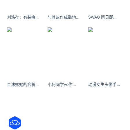
年底便利蜂全国门店2800家，如果按照媒体统计的
700家关店数据，目前便利蜂的关店率在25%左右，
刘浩存：有裂痕的愛怎麽重蓋、悲傷要怎麽平靜純白。
与其故作成熟地斤斤计较，不如假装幼稚地没心没肺。
SWAG 所见即是我，好与坏我都不于反驳。
“对于零售行业而言，30%的关店率是一个门槛，超过
30%的关店率说明该企业运营已经释放了极其危险的
信号。便利蜂的关店率虽然较高但仍低于安全边际。”
庄帅进一步表示，中国复杂的人口结构以及文化多样
性，导致便利店很难成为全国普及的业态。
事实上，不止便利蜂，任何连锁便利店想在全国形成
一定规模都是一件难度较大的事情。中国商业联合会
金洙熙她的容貌、身材和气质都让人艳羡不已
小何同学yo你要成为一个阳光的人，风和日丽时可以温暖别人
动漫女生头像手绘头像相伴每一瞬, 星辰永不落
专家委员会委员元赖阳表示，由于跨省市、区市场的
较大差异化，便利店在全国快速、规模性地发展难度
非常大。
如上述专家所说，包括便利蜂在内的连锁便利店，想