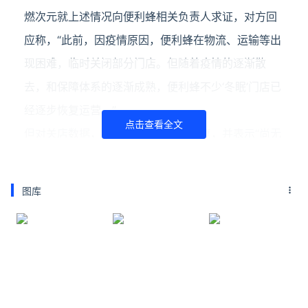
燃次元就上述情况向便利蜂相关负责人求证，对方回
应称，“此前，因疫情原因，便利蜂在物流、运输等出
现困难，临时关闭部分门店。但随着疫情的逐渐散
去，和保障体系的逐渐成熟，便利蜂不少‘冬眠’门店已
经逐步恢复运营。”
点击查看全文
但对关店数据，对方并未给出准确答复，并表示“尚无
官方确认的具体关店数据。”
关店之外，便利蜂因坚持自营模式而导致其全国店铺
图库
的拓展增速明显放缓。相较于已经扎根中国市场多年
的罗森，以及本土品牌全家来说，其在门店总数上仍
有差距。而其向下沉市场探索中遇到的挑战也为其“全
国万店”的目标增加了难度。
零售电商行业专家、百联咨询创始人庄帅表示，2021