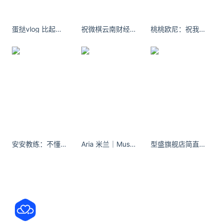
处( 牛品汇 )及本页链接。
原文链接 https://www.niupinhui.com/news/wiki/1086.html
蛋挞vlog 比起圣诞我更期待你 #圣诞的100种打开方式
祝微棋云南财经职业学院鸭子坐 一年好景君须记，最是橙黄橘绿时。
桃桃欧尼：祝我快乐不止生日#永远18 #生日快乐
618是什么节日
618
安安教练：不懂女教练的有难了#驾校女教练 #反差
Aria 米兰｜Museo del Novecento - 小红书
型盛旗舰店简直美爆了、质量又好，这次超满意的