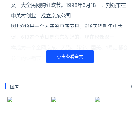
又一大全民网购狂欢节。1998年6月18日，刘强东在
中关村创业，成立京东公司
因此618是一个人造的电商节日。618天猫叫年中大
促，618这个节日是京东发起的，现在也像双十一一
样成为一个全网京东、天猫、苏宁、国美、1号店都会
点击查看全文
参与的促销节日。
关注公众号：拾黑（shiheibook）了解更多
友情链接：
图库
关注数据与安全，洞悉企业级服务市场：
https://www.ijiandao.com/
安全、绿色软件下载就上极速下载站：
https://www.yaorank.com/
*文章为作者独立观点，不代表 牛品汇 立场
本文由
法小知
发表，转载此文章须经作者同意，并请附上出