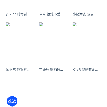
yuki77 时常讨厌自己圆圆的脸蛋 直到你说好可爱
卓卓 很难不爱秋冬季节
小猪添衣 想去一万次海边 - 小红书
汤不吃 你哭时鼻尖的微红 你沉默时藏起的千言万语……
丁鹿鹿 短袖短裤+小拖鞋 得劲儿 - 小红书
KiraR 我是有企图的 我希望你也爱我 - 小红书