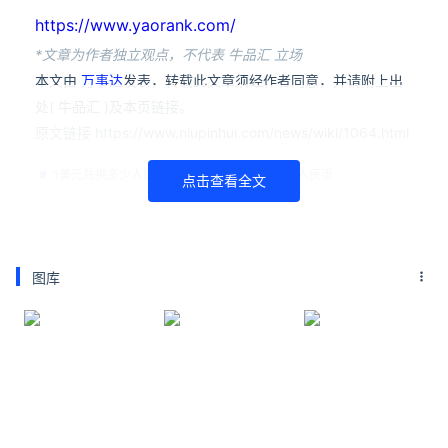
https://www.yaorank.com/
*文章为作者独立观点，不代表 牛品汇 立场
本文由
万事达
发表，转载此文章须经作者同意，并请附上出
处( 牛品汇 )及本页链接。
原文链接 https://www.niupinhui.com/news/wiki/1064.html
1美元兑换多少人民币
美元
人民币
点击查看全文
图库