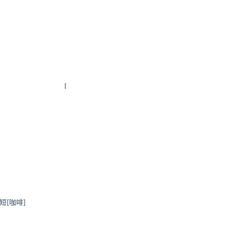
短[咖啡]