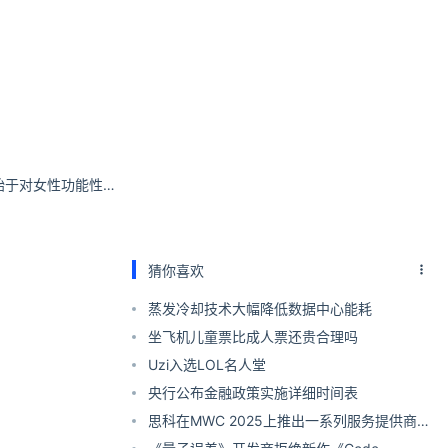
小野和子的崛起，始于对女性功能性服饰痛点的精准洞察
猜你喜欢
蒸发冷却技术大幅降低数据中心能耗
坐飞机儿童票比成人票还贵合理吗
Uzi入选LOL名人堂
央行公布金融政策实施详细时间表
思科在MWC 2025上推出一系列服务提供商创