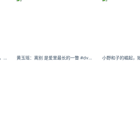
Enndme APM Monaco｜ 甄选珠宝，给自己与爱人，一个节日告白。- 小红书
黄玉瑶：离别 是爱里最长的一瞥 #dv #氛围感