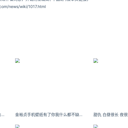
om/news/wiki/1017.html
古阿扎：我只顾着喜欢你，却忘了合适。
金裕贞手机壁纸有了你我什么都不缺，心再野也懂得该拒绝。
甜仇 白昼很长 夜很