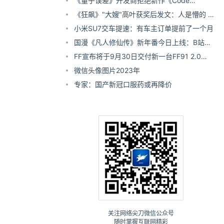
新
《量子误差》开发商拒绝新作《Code
Violet》上PC：抵制粗俗MOD！
《狂飙》"大嫂"高叶获奖后发文：人是懵的 手
是抖的
小米SU7交车提速：有车主订单提前了一个月
国漫《凡人修仙传》新年番今日上线：B站独
播
FF宣布将于9月30日交付新一台FF91 2.0
Futurist Alliance
微信头像图片2023年
专家：国产新冠口服药或再降价
关注网络尖刀微信公众号
随时掌握互联网精彩