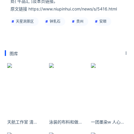
处( 牛品汇 )及本页链接。
原文链接 https://www.niupinhui.com/news/s/5416.html
天星洞景区
钟乳石
贵州
安顺
图库
天航工作室 清氧系女孩谁不爱呢@Wyt0418
泳装的布料和做工都很好，上身也很显身材。本人168/52买的L 仅供参考。挺满意的
一团墨染w 人心换人心 四两换半斤.