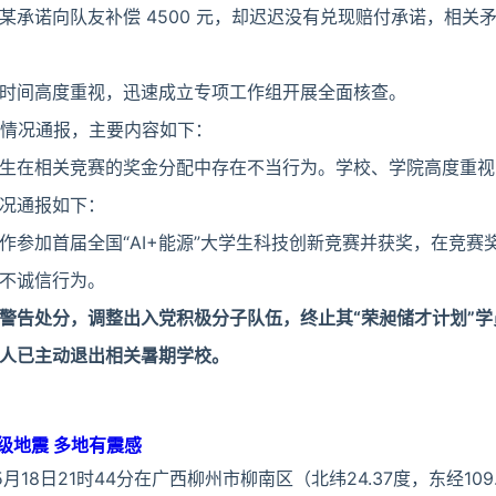
某承诺向队友补偿 4500 元，却迟迟没有兑现赔付承诺，相关
时间高度重视，迅速成立专项工作组开展全面核查。
布情况通报，主要内容如下：
生在相关竞赛的奖金分配中存在不当行为。学校、学院高度重视
况通报如下：
作参加首届全国“AI+能源”大学生科技创新竞赛并获奖，在竞赛
不诚信行为。
警告处分，调整出入党积极分子队伍，终止其“荣昶储才计划”学
人已主动退出相关暑期学校。
级地震 多地有震感
18日21时44分在广西柳州市柳南区（北纬24.37度，东经109.