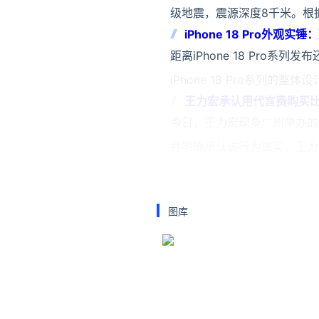
级地震，震源深度8千米。根
iPhone 18 Pro外
距离iPhone 18 Pro
iPhone 18 Pro系列
王力宏承认用代言费购买
今日，王力宏现身广州举办的
并明确承认该行为属实。王力
比
关注公众号：拾黑（shiheib
图库
友情链接：
关注数据与安全，洞悉企业级服务市场：
安全、绿色软件下载就上极速下载站：h
*文章为作者独立观点，不代表 牛
本文由
白乃菟Nettie
发表，转载此