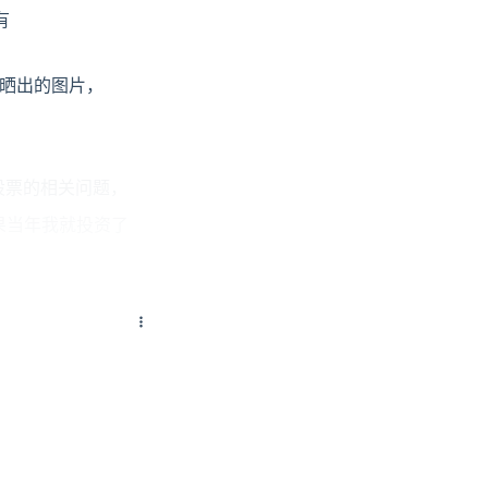
有
in晒出的图片，
股票的相关问题，
果当年我就投资了