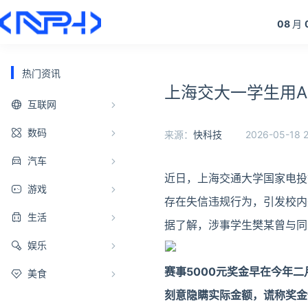
08
月
热门资讯
上海交大一学生用A
互联网
数码
来源：
快科技
2026-05-18 2
汽车
近日，上海交通大学国家电投
游戏
存在失信违规行为，引发校内
生活
据了解，涉事学生樊某曾与同学
娱乐
赛事5000元奖金早在今年
美食
刻意隐瞒实际金额，谎称奖金仅