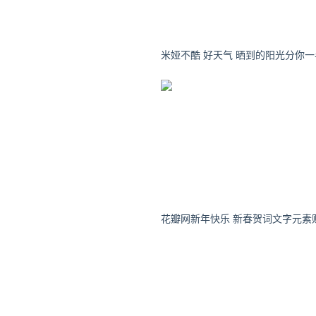
原文链接 https://www.niupinhui.
快科技
上海交通大学
米娅不酷 好天气 晒到的阳光分你一半 ​​
花瓣网新年快乐 新春贺词文字元素