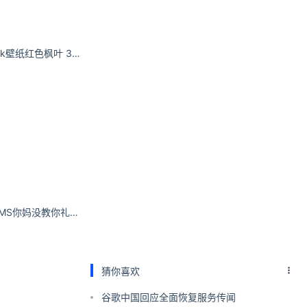
红色古装古风美女4k壁纸红色枫叶 3840x2160
Leehee Express GMS你妈没教你礼尚往来嘛！我喜欢你你就得跟我在一起
猜你喜欢
谷歌中国回应全面恢复服务传闻