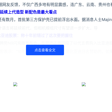
据网友反馈，不仅广西多地有明显震感，连广东、云南、贵州也
观实锤：延续上代造型 新配色是最大看点
系列发布还有数月，首批第三方保护壳已提前浮出水面。据消息人士Maj
的整体设计语言将延续前代，但相机模组尺寸有望进一步扩大，导
比亚迪股票：称十年前错过了这次要把握住
腾势N9闪充版发布会，在现场正面回应了以代言费购入比亚迪
点击查看全文
宏表示：“10年前，我做了一档节目，是比亚迪冠名赞助的。如
ook）了解更多
https://www.ijiandao.com/
ttps://www.yaorank.com/
品汇 立场
文章须经作者同意，并请附上出处( 牛品汇 )及本页链接。