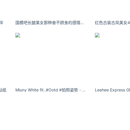
com/news/s/20843.html
​​
国模吧长腿美女那种奋不顾身的感情有一次就够了
贴纸
Miuny White fit..#Ootd #拍照姿势 - 小红书