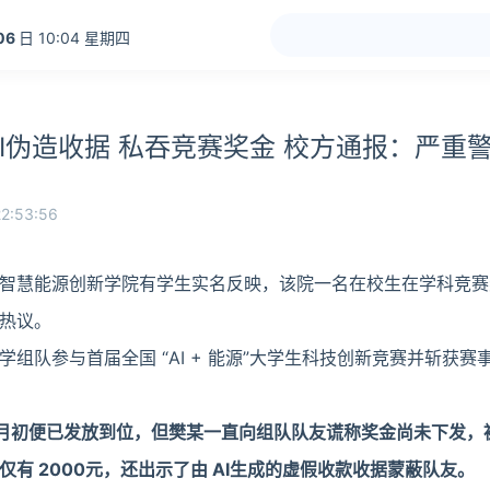
06
日 10:04 星期四
I伪造收据 私吞竞赛奖金 校方通报：严重
2:53:56
智慧能源创新学院有学生实名反映，该院一名在校生在学科竞赛
热议。
组队参与首届全国 “AI + 能源”大学生科技创新竞赛并斩获赛
二月初便已发放到位，但樊某一直向组队队友谎称奖金尚未下发，
有 2000元，还出示了由 AI生成的虚假收款收据蒙蔽队友。