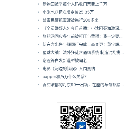
动物园被举报个人码收门票费上千万
小米YU7标准版定价25.35万
禁毒民警抓毒贩被拖行200多米
《全员嫌疑人》今日首播：小沈阳秦海璐深陷
层层反转案中案
张韶涵回应多年前被打压与背叛：我一定要
红！
新东方出售与辉同行完成工商变更：董宇辉全
资持股
星球大战：法外狂徒含通缉系统 制造混乱挑战
自己
谢霆锋白发新造型被嘲老土
电影《河边的错误》入围戛纳
capper和乃万什么关系？
香甜浓郁的丹东99一出场，在座的草莓都黯淡
了！