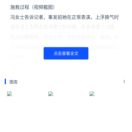
施救过程（视频截图）
冯女士告诉记者，事发前她在正常表演，上浮换气时
被水池上方的水流冲掉了护目镜，水也冲进了口腔，
而且脚蹼脱落，无法上浮，进而导致溺水。她说，自
己并非因为低血糖溺水，自己此前也一直没有出现过
点击查看全文
低血糖。
冯女士说，自己说多了话会引起胸部不适。根据央广
网报道，冯女士所在病房主治医生表示目前冯女士的
图库
病情相对稳定，她因为溺水引发肺水肿，但目前血
压、心率等生命指标稳定，意识清醒，再经过几天应
该就可以出院。
4月27日晚，记者发现，太原海洋大世界的官方抖音
账号已无法找到。记者多次拨打太原海洋大世界对外