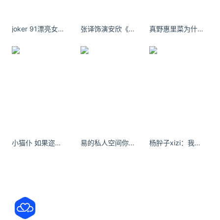
公开电话，对方提示“您拨打的电话已关机”。
转自：极目新闻
joker 91漂亮女主的独系列
张译饰演安欣《狂飙》剧照 开年好剧！
真野惠里菜为什么明明错不在我却要难过这么久。
来源：潇湘晨报
延伸阅读
山西大同突发6.5级地震?谣言
8月16日18时12分，有网民发布“山西大同突发6.5级地
震，应急响应启动排查震区受损情况”信息，引发网民
关注。经向相关部门确认，该信息与事实不符，系谣
小猫仆 如果迩是棉花糖机，莪愿融化真心，旋转成手心旳云。
易的私人空间你都好意思撒谎了 我哪好意思不信
杨肸子xizi：我分享完了。#分享照片 #很开心你懂我的分享欲#朋友
言。据中国地震台网正式测定，8月16日16时46
佟大为全家游览山西大同美景
佟大为全家游览山西大同美景 真实生活引共鸣！佟大
为无疑是娱乐圈里的“冻龄钉子户”。他二十多岁时的
照片和现在46岁的模样放在一起，几乎看不出太大差