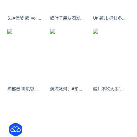
访中的自述，他只是一个“普普通通的小画师”。
一个名声不显得国人画师，却有着高超质量的作品。
SJA佳爷 馥 Vol.001 闺蜜视角
峰叶子朋友圈发自拍不要太过分，大家可是见过面的人。
Uni颖儿 抓住冬天的尾巴玩雪 雪地一级爱好者·南方人
行走在互联网之上的林老师，就像是“怀璧有罪的匹
夫”，成了心怀鬼胎者的猎物——这已经是他第二次遭
遇作品剽窃事件了。
大意：大家好，我是Sail_lin，我注意到我的作品被命
名为ShibaMetaSpace的NFT网站盗用，他们正在使
用我的作品去欺骗购买者
早在2021年12月1日，林老师就无意间发现了，一伙
陈都灵 再见容易 再见难
解冻冰河：#东北 #猛女 #康复运动 #浅跳一下
鳕儿不吃大米“喜欢一个人是什么感觉” “觉得他身上有wifi呀”
非法盗用他作品的NFT骗子。这伙名为
ShibaMetaSpace的剽窃者，在没有任何通知与授权
的情况下，公然地使用林老师的“怪物军团”形象，作
为NFT收藏品贩卖。