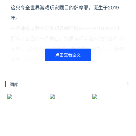
这只令全世界游戏玩家瞩目的萨摩耶，诞生于2019
年。
林老师很早就在国外知名画师网站——Artstation上
拥有了自己的一片舞台。如果有观众踏入他的这片“小
天地”，就可以注意到他最为自得的系列作品——怪物
点击查看全文
军团（Monster Army）。
以上仅为林老师的部分作品
柴犬、北极熊、鳄鱼、花豹、老虎、萨摩耶等等，这
图库
些原本凶猛或者呆萌的动物形象，在林老师的画笔之
下披上了军备，穿上了各具特色的服饰，成了战场上
最为凶悍的士兵。
这种独具一格的特色，着实吸引了不少目光。
实际上，林老师并非什么有名的大人物。借用他在采