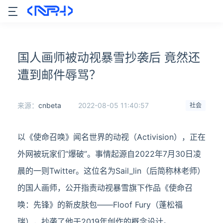
国人画师被动视暴雪抄袭后 竟然还
遭到邮件辱骂？
来源：
cnbeta
2022-08-05 11:40:57
社会
以《使命召唤》闻名世界的动视（Activision），正在
外网被玩家们“爆破”。事情起源自2022年7月30日凌
晨的一则Twitter。这位名为Sail_lin（后简称林老师）
的国人画师，公开指责动视暴雪旗下作品《使命召
唤：先锋》的新皮肤包——Floof Fury（蓬松福
瑞），抄袭了他于2019年创作的概念设计。