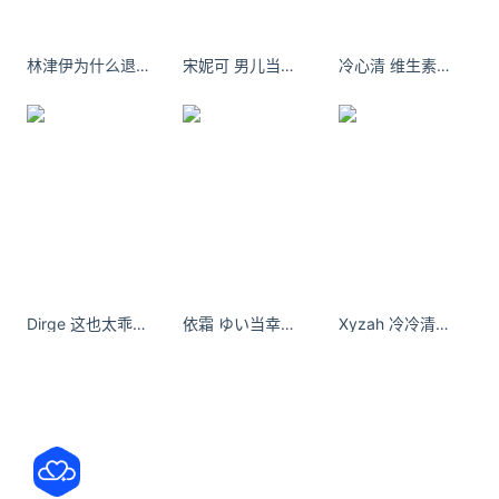
在过去1000年里，影响遍及整个冰原的融化事件只有
一次，那是在1887年。
林津伊为什么退出SING女团？
宋妮可 男儿当自强，对镜贴花黄，吃个桃桃好凉凉。
冷心清 维生素、咖啡因会被身体吸收。
但到了2000年之后，类似这样的事件却发生了四起！
而全球气候变暖所影响的，可不仅仅是北极这一端，
还有另一头的南极。
据央视网的介绍，坐落在南极洲西部的思韦茨冰川是
其最大的冰川，也被俗称为“末日冰川”。
若是它一旦崩塌，很有可能就会引发南极洲冰川崩塌
的连锁反应。
Dirge 这也太乖了～谁能拒绝得了小甜妹！
依霜 ゆい当幸福来敲门的时候，我怕我不在家，所以一直都很宅。
Xyzah 冷冷清清 - 小红书
根据美国气候学家霍兰德的最新研究显示，南极洲最
温暖的水域就在思韦茨冰川的下面，水温几乎比冰点
高出了4℃：
仔细想想，对于近冰水域而言，这个温度可以说是高