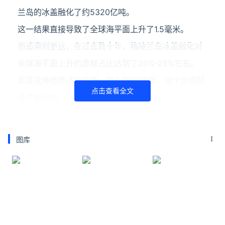
兰岛的冰盖融化了约5320亿吨。
这一结果直接导致了全球海平面上升了1.5毫米。
而追溯到更远，在过去数十年，格陵兰岛冰盖融化对
全球海平面上升的贡献占比达到了20%-25%左右。
若是这种趋势还在继续，那么到2100年，这个比例就
点击查看全文
会达到40%！
这时一些友友们就会问了，如果格陵兰岛冰盖全部融
化了，会怎样？
图库
根据研究的预计，到时候全球的海平面就将上升7.5
米……
因此，现在“北极热到可以穿短袖”的事情，让不少科
学家们深表担忧。
哥本哈根大学教授斯特芬森表示：