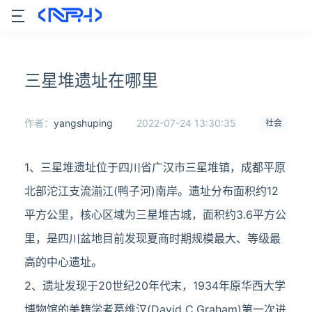
三星堆遗址在哪里
作者：
yangshuping
2022-07-24 13:30:35
社会
1、三星堆遗址位于四川省广汉市三星堆镇，成都平原
北部沱江支流湔江(鸭子河)南岸。遗址分布面积约12
平方公里，核心区域为三星堆古城，面积约3.6平方公
里，是四川盆地目前发现夏商时期规模最大、等级最
高的中心遗址。
2、遗址发现于20世纪20年代末，1934年原华西大学
博物馆的美籍学者葛维汉(David C.Graham)第一次进