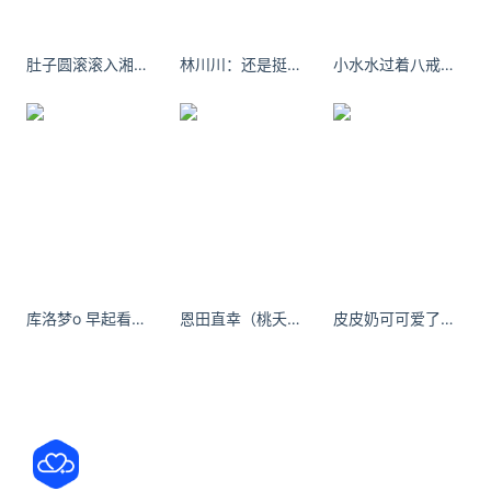
肚子圆滚滚入湘随俗 #长沙#橘子洲#ccd
林川川：还是挺冷哒0.0#东北甜妹【百度短剧】
小水水过着八戒的生活，却想要猴哥的身材。
库洛梦o 早起看美女 ​​​
恩田直幸（桃夭葵）是一个多才多艺的博主
皮皮奶可可爱了啦 NO.068 幽灵姬 谁的指间，流转的是你淡淡的娇颜?