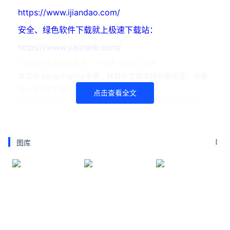
https://www.ijiandao.com/
安全、绿色软件下载就上极速下载站：
https://www.yaorank.com/
*文章为作者独立观点，不代表 牛品汇 立场
本文由
yangshuping
发表，转载此文章须经作者同意，并请
附上出处( 牛品汇 )及本页链接。
点击查看全文
原文链接 https://www.niupinhui.com/news/s/1192.html
三星堆遗址在哪里
三星堆
四川
图库
广汉