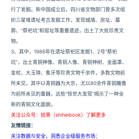
行了发掘。新中国成立后，四川省文物部门曾多次组
织三星堆遗址考古发掘工作，发现城墙、房址、墓
葬、“祭祀坑”和窑址等重要遗迹，出土了大批珍贵文
物。
3、其中，1986年在遗址祭祀区发掘1、2号“祭祀
坑”，出土青铜神像、青铜人像、青铜神树、金面罩、
金杖、大玉璋、象牙等珍贵文物千余件，多数文物前
所未见，其中以青铜器为大宗，尤以80余件青铜雕像
为前所未见的重器，这些“惊世大发现”揭示了一种全
新的青铜文化面貌。
关注公众号：拾黑（shiheibook）了解更多
友情链接：
关注数据与安全，洞悉企业级服务市场：