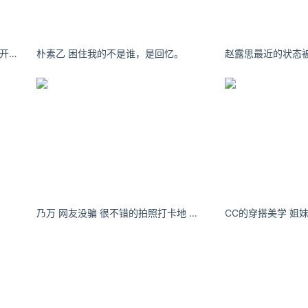
不关注没饭吃 前置画质雀食不错[太开心] ​​​​
朴素乙 困住我的不是谁，是回忆。
。
乃万 网友没骗 很不错的拍照打卡地 天空之山 发呆也很舒服 ​​​