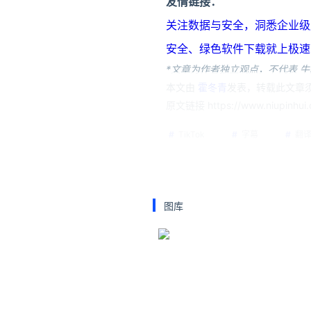
友情链接：
关注数据与安全，洞悉企业级服务市场：
安全、绿色软件下载就上极速下载站：h
*文章为作者独立观点，不代表 牛
本文由
霍冬青
发表，转载此文章须
原文链接 https://www.niupinhui.
TikTok
字幕
翻
图库