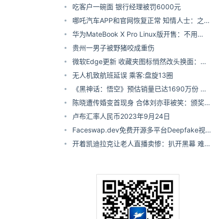
吃客户一碗面 银行经理被罚6000元
哪吒汽车APP和官网恢复正常 知情人士：之前
断网因流量欠费
华为MateBook X Pro Linux版开售：不用
Windows更便宜
贵州一男子被野猪咬成重伤
微软Edge更新 收藏夹图标悄然改头换面：从
黄色变透明
无人机致航班延误 乘客:盘旋13圈
《黑神话：悟空》预估销量已达1690万份 收
入超57亿
陈晓遭传婚变首现身 合体刘亦菲被笑：颁奖的
和尚
卢布汇率人民币2023年9月24日
Faceswap.dev免费开源多平台Deepfake视
频换脸软件
开着凯迪拉克让老人直播卖惨：扒开黑幕 难以
置信