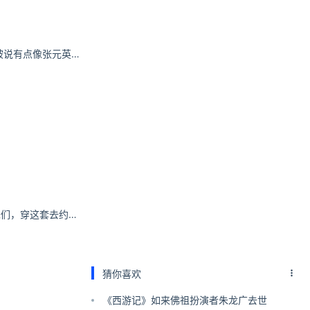
赵露思最近的状态被说有点像张元英欸…
CC的穿搭美学 姐妹们，穿这套去约会怎么样~
猜你喜欢
《西游记》如来佛祖扮演者朱龙广去世