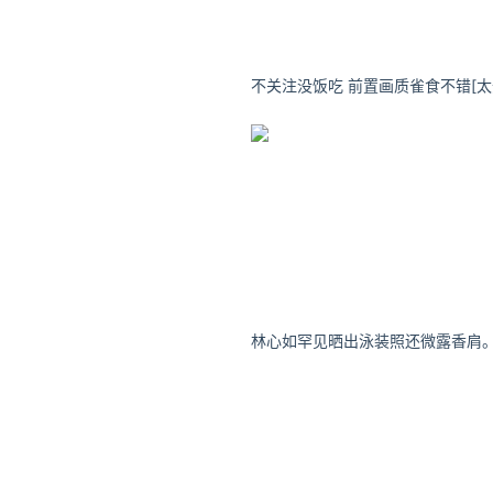
林心如罕见晒出泳装照还微露香肩