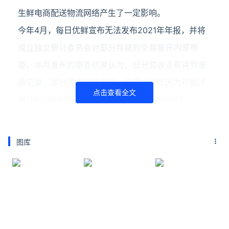
生鲜电商配送物流网络产生了一定影响。
今年4月，每日优鲜宣布无法发布2021年年报，并将
成立独立审计委员会对部分存疑的交易展开内部审
查。本月发布的审查结果认为，部分营收没有得到准
确记录，部分员工因此离职。每日优鲜还因为可能涉
点击查看全文
嫌在IPO期间伪造财务数据而面临一些集体诉讼。
此外，该公司上周从山西东辉集团融资2亿元人民币。
后者涉足能源、金属、旅游和农业等诸多领域，他们
图库
将会提名两个每日优鲜董事。
延伸阅读
实探每日优鲜总部：数十位供应商聚集门口，有人
无奈带孩子维权
7月29日消息，近日，每日优鲜&#34;暴雷&#34;消息
传出，搜狐科技实地探访了位于北京顺义博润科技园