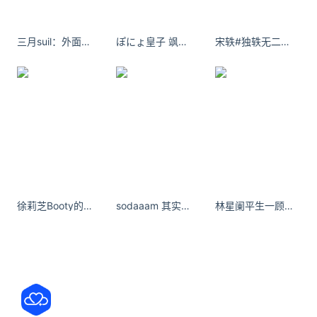
的每日优鲜总部。 现场聚集了数十位每日优鲜供应
三月suil：外面的世界太凄凉，特别是一个人走在路上。
ぽにょ皇子 飒气御姐让人欲罢不能！
宋轶#独轶无二的更新# blingbling 晚上见[挤眼]#微博之夜# ​​​
商，也有员工陆续搬出工位。现场，每日优鲜正在被
市场
关注公众号：拾黑（shiheibook）了解更多
友情链接：
关注数据与安全，洞悉企业级服务市场：
https://www.ijiandao.com/
安全、绿色软件下载就上极速下载站：
徐莉芝Booty的风采和美丽让人无法抗拒，让人无法忘怀。
sodaaam 其实有时候小小的知足，也是一种幸福。
林星阑平生一顾，最是长情，生如逆旅，余你难忘。
https://www.yaorank.com/
*文章为作者独立观点，不代表 牛品汇 立场
本文由
袁纯青
发表，转载此文章须经作者同意，并请附上出
处( 牛品汇 )及本页链接。
原文链接 https://www.niupinhui.com/news/s/1165.html