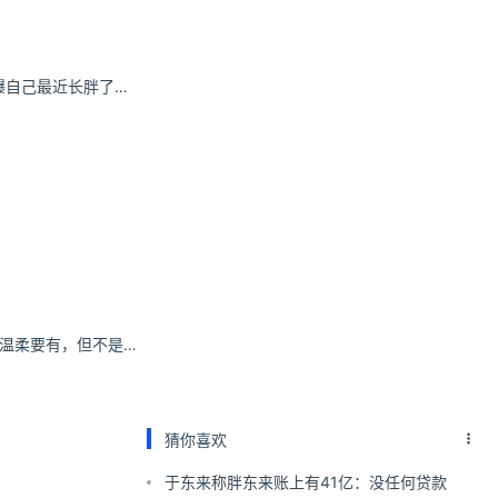
张曼源篮球美女自曝自己最近长胖了许多
51cg1.fun怎么打开温柔要有，但不是妥协，我们要在安静中，不慌不忙地刚强
猜你喜欢
于东来称胖东来账上有41亿：没任何贷款