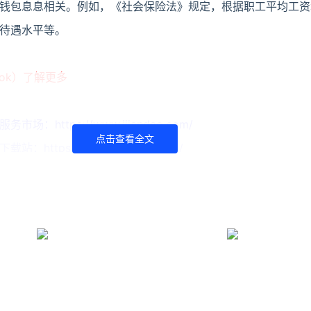
钱包息息相关。例如，《社会保险法》规定，根据职工平均工资
待遇水平等。
ook）了解更多
https://www.ijiandao.com/
点击查看全文
ttps://www.yaorank.com/
品汇 立场
经作者同意，并请附上出处( 牛品汇 )及本页链接。
com/news/s/1162.html