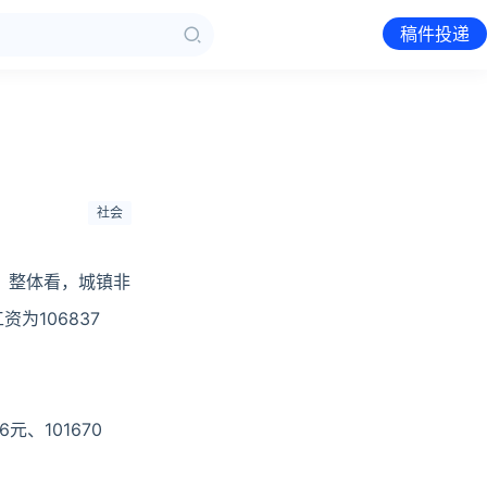
稿件投递
社会
，整体看，城镇非
为106837
、101670