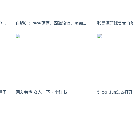
能留在你身边的 从来都不是你拼命追赶的
白银81：空空荡荡，四海流浪，痴痴狂狂，为爱断肠。
算了
网友卷毛 女人一下 - 小红书