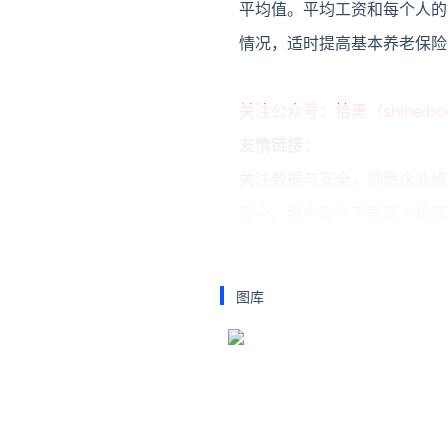
平均值。平均工资和每个人的
情况，适时提高基本养老保险
关注公众号：拾黑（shiheib
友情链接：
关注数据与安全，洞悉企业级服务市场：
安全、绿色软件下载就上极速下载站：h
*文章为作者独立观点，不代表 牛
本文由
邓小弟
发表，转载此文章须
原文链接 https://www.niupinhui.
图库
平均工资
工资