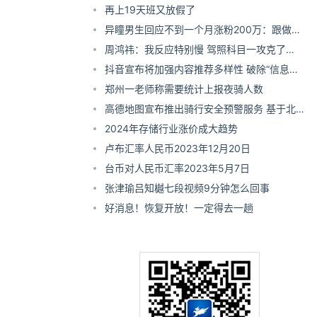
再上19天班又放假了
异瞳男生回应不到一个月涨粉200万：跟做梦
一样
周鸿祎：我反应特别慢 驾照科目一攻克了
30%
抖音宣布将加强内容推荐多样性 破除“信息茧
房”
郑州一老师称需要统计上报夜骑人数
高德地图宣布推出骑行安全预警服务 基于北斗
卫星导航！
2024年存储行业涨价成大趋势
卢布汇率人民币2023年12月20日
台币对人民币汇率2023年5月7日
张津瑜吕知樾七段视频9分钟怎么回事
好消息！恢复开放！一定得去一趟