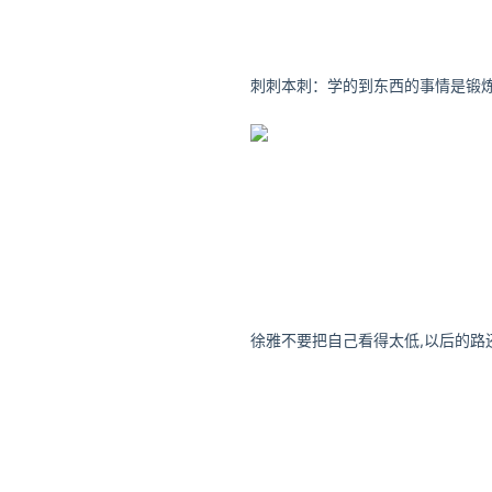
是以租
公积金怎么提取出来
现在的工作者找工作基本都是
公司相对来说少一些，那今天
趣的朋
关注公众号：拾黑（shiheib
友情链接：
关注数据与安全，洞悉企业级服务市场：
安全、绿色软件下载就上极速下载站：h
*文章为作者独立观点，不代表 牛
本文由
万事通
发表，转载此文章须
原文链接 https://www.niupinhui.
公积金怎么提取出来
公积