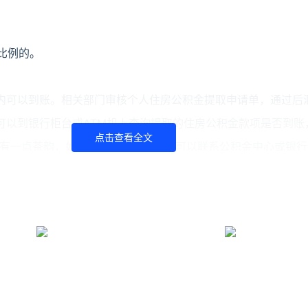
比例的。
内可以到账。相关部门审核个人住房公积金提取申请单，通过后汇
可以到银行柜台或ATM机上查询提取的住房公积金款项是否到账
点击查看全文
有一点茶韵，如果你的公积金未到账可以联系公积金中心或银行
提取会作用到到公积金贷款的额度，如果未来有申请公积金贷款
过这个根据你的实际情况去决定。
提出来用的方法教你们玩转公积金~这6种方法适合不同的人，
以先点赞收藏起来，以后肯定会用得上！①支付房租提取很多在