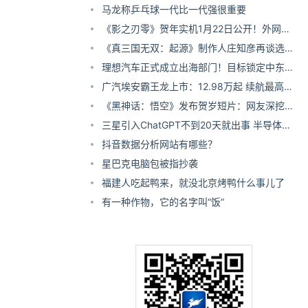
服将停服
马龙称乒乓球一代比一代强很重要
《影之刃零》贺年实机1月22日公开！外网玩
家超期待
《真三国无双：起源》制作人庄知彦再谈选
角：大小乔落选令人非常痛心！
理想汽车正式成立出海部门！目标锁定中东拉
美市场
广汽埃安霸王龙上市：12.98万起 续航最高
750km！
《黑神话：悟空》发布贺岁短片：网友深挖暗
喻 压低玩家预期
三星引入ChatGPT不到20天就出事 半导体机
密恐已外泄
抖音数据分析网站有哪些？
星巴克电脑包被指抄袭
福建人吃起鸭来，就没北京烤鸭什么事儿了
有一种作物，它的名字叫“饭”