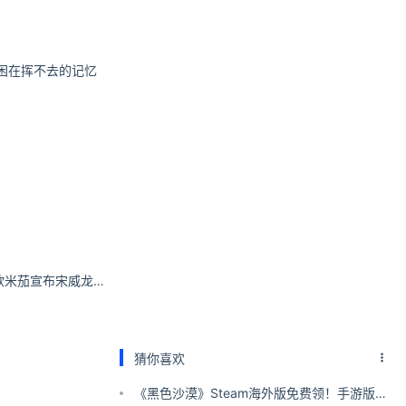
可以购买一金的
被雨困在挥不去的记忆
单介绍一下，感兴
瑞士钟表制造品牌欧米茄宣布宋威龙成为名人大使 | SocialBeta
猜你喜欢
《黑色沙漠》Steam海外版免费领！手游版国