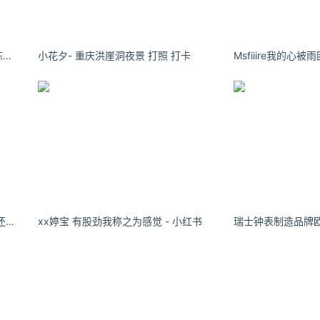
找可以帮忙购买五险的公司，最好是可以购买一金的公司，但是
刺刺本刺：学的到东西的事情是锻炼，学不到的是磨练。
小花夕- 重庆洪崖洞夜景 打照 打卡
Msfiiire我的心
小编就围绕公积金怎么提取出来?公积金的提取流程是什么?简
ook）了解更多
https://www.ijiandao.com/
ttps://www.yaorank.com/
品汇 立场
徐雅不要把自己看得太低,以后的路还很长
xx婷宝 有股劲我称之为感觉 - 小红书
经作者同意，并请附上出处( 牛品汇 )及本页链接。
com/news/s/1034.html
金