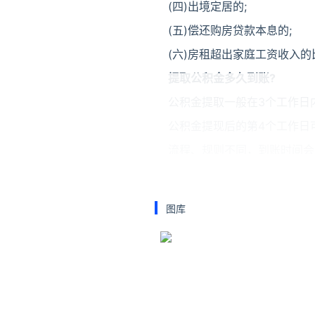
(四)出境定居的;
(五)偿还购房贷款本息的;
(六)房租超出家庭工资收入的
提取公积金多久到账?
公积金提取一般在3个工作日
公积金提现后的第4个工作日
流程、规则不同，到账时间会
另外需要注意的是，公积金的
么公积金就不建议提取了，不
图库
延伸阅读
公积金怎么提取出来？
今天给大家分享6种把公积金
况选择适合自己的，大家可