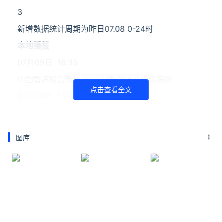
3
新增数据统计周期为昨日07.08 0-24时
本地播报
07月09日 16:35
中国香港报告新增2995例新冠肺炎确诊病例
点击查看全文
07月09日 15:52
内蒙古7月8日新增5例本土新冠肺炎确诊病例
07月09日 15:25
图库
陕西教育系统综合施策严防疫情向校园蔓延
07月09日 14:10
台湾地区新增28028例本土新冠感染者
07月09日 13:41
江苏无锡市疫情防控第141号通告