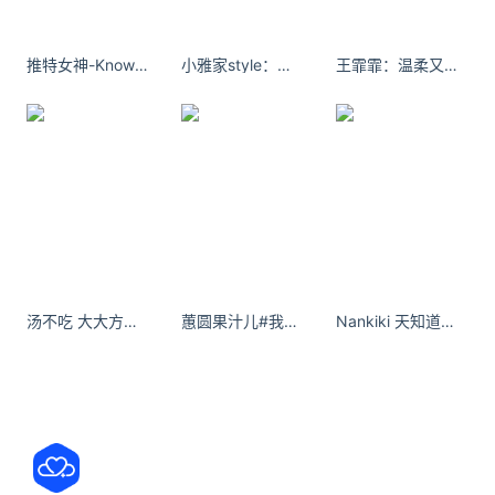
07月09日 13:24
广东茂名茂南区公布一名确诊病例行程轨迹
推特女神-Knowovo微博名KisUyG小合集
小雅家style：语言无力时，让沉默发声。人生的答卷没有橡皮擦，写上去就无法再更改。
王霏霏：温柔又不失气场。
07月09日 13:19
广东新增本土确诊病例6例新增本土无症状感染者2例
07月09日 11:51
宁夏卫健委：7月8日全区新冠肺炎疫情情况
07月09日 11:50
福建霞浦本轮累计报告确诊病例15例、无症状感染者
57例
汤不吃 大大方方的漂亮谁不爱- 小红书
蕙圆果汁儿#我的上班通勤穿搭
Nankiki 天知道沈清薇这些日子，是怎么过来的？
07月09日 10:54
澳门新一轮疫情核酸检测阳性病例增至1374例
延伸阅读