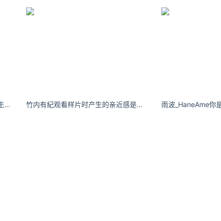
lunana 浅黄睦月把温柔碾碎，放入生活的缝隙中。
竹内有紀观看样片时产生的亲近感是其加入行业的诱因之一。