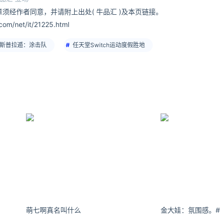
须经作者同意，并请附上出处( 牛品汇 )及本页链接。
om/net/it/21225.html
斯普拉遁：涂击队
任天堂Switch运动度假胜地
萌七啊真名叫什么