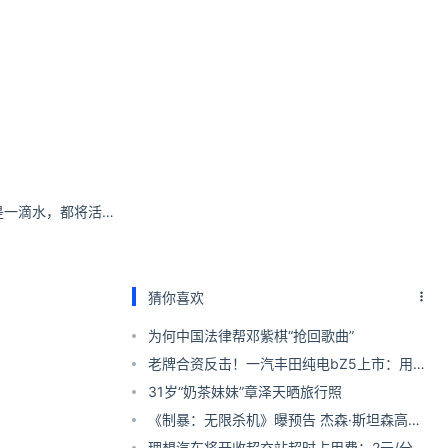
雨波_HaneAme你是一滴水，都将活跃在祖国的海洋！
猜你喜欢
为何中国法律帮邓紫棋“抢回歌曲”
老牌合资反击！一汽丰田纯电bZ5上市：用中
国智驾 12.98万起
31岁“奶茶妹妹”章泽天晒旅行照
《制暴：无限杀机》曝预告 杰森·斯坦森高燃
复仇
理想汽车将开收超充站超时占用费：2元/分钟