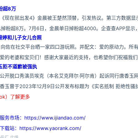
粉超8万
《现在就出发4》金晨被王楚然顶替，引发热议。第三方数据显
掉粉超8万。7月6日，金晨单日掉粉超4000。企查查APP显示
碧婷和儿子女儿合照
，向佐在社交平台晒一家四口游玩照。并配文：爱的原动力。所
爱的老婆和宝贝们！感谢大家最近的支持，也希望你们祝福我们
玉拒不道歉被强执
公开脱口秀演员埃克（本名艾克拜尔·阿尔肯）起诉同行唐香玉
玉曾于2023年12月9日公开发布标题为《实名抵制 拒绝性骚
ook）了解更多
https://www.ijiandao.com/
ttps://www.yaorank.com/
品汇 立场