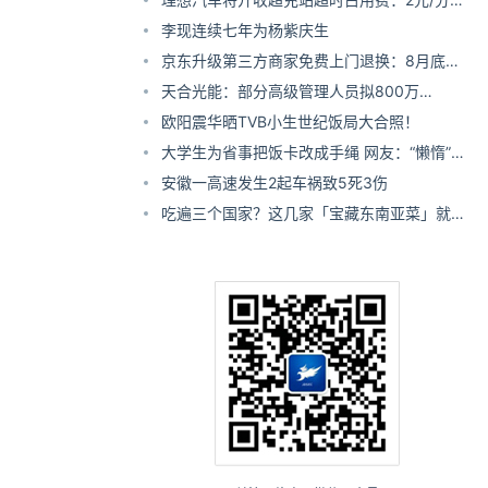
单次封顶200元
李现连续七年为杨紫庆生
京东升级第三方商家免费上门退换：8月底正
式上线
天合光能：部分高级管理人员拟800万
元-1200万元增持公司可转债
欧阳震华晒TVB小生世纪饭局大合照！
大学生为省事把饭卡改成手绳 网友：“懒惰”才
是第一生产力
安徽一高速发生2起车祸致5死3伤
吃遍三个国家？这几家「宝藏东南亚菜」就够
了！