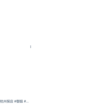
金大娃：氛围感。#杭州探店 #御姐 #闪光灯拍照 #大长腿 #穿搭