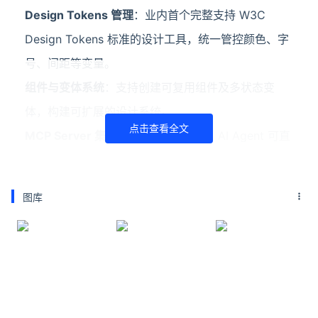
Design Tokens 管理
：业内首个完整支持 W3C
Design Tokens 标准的设计工具，统一管控颜色、字
号、间距等变量。
组件与变体系统
：支持创建可复用组件及多状态变
体，构建可扩展的设计系统。
点击查看全文
MCP Server 集成
：内置 MCP 服务，AI Agent 可直
接读取设计文件的结构、组件和 Tokens，实现双向
设计-代码工作流。
图库
如何使用Penpot
方式一：SaaS 在线使用
注册账号
：访问 design.penpot.app，用邮箱注册免
费账号。
创建项目
：登录后新建团队或项目，进入设计画布开