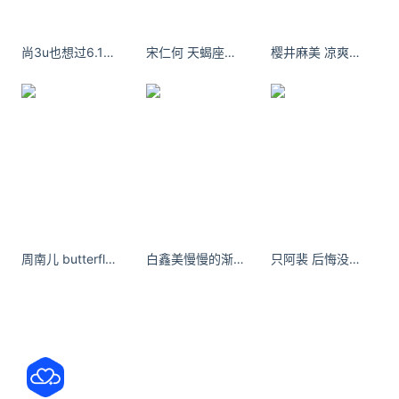
始创作。
设计界面
：利用左侧工具栏绘制形状、文本和组件，
尚3u也想过6.1可是低头看了看那有小朋友36D的 ​​​​
宋仁何 天蝎座森系女孩 高尔夫自拍
樱井麻美 凉爽的早上，一家四口去晨练，其乐融融！心情美美哒！
右侧面板调整属性与布局。
管理 Tokens
：在 Tokens 面板中定义颜色、字体、
间距等设计变量，并绑定到元素。
开启协作
：邀请团队成员加入项目，多人实时编辑同
一文件。
导出代码
：选中元素打开 Inspect 面板，一键复制
SVG、CSS 或 HTML 代码供开发使用。
周南儿 butterfly in Pattaya 在Pattaya mason拍到了人生日落
白鑫美慢慢的渐渐的微笑也越来越假
只阿裴 后悔没早点去植发！ - 小红书
方式二：Docker 自托管
下载配置
：在服务器上执行 curl 获取官方 docker-
compose.yaml 文件。
启动服务
：运行 docker compose up -d 部署