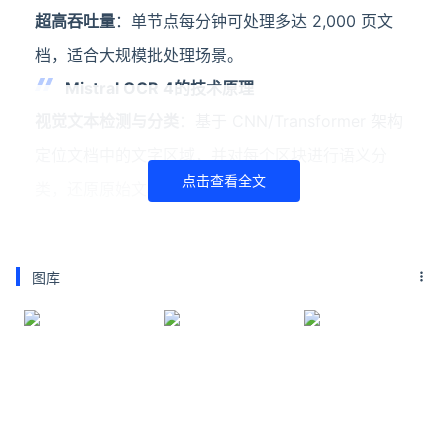
超高吞吐量
：单节点每分钟可处理多达 2,000 页文
档，适合大规模批处理场景。
Mistral OCR 4的技术原理
视觉文本检测与分类
：基于 CNN/Transformer 架构
定位文档中的文字区域，并对每个区块进行语义分
点击查看全文
类，还原原始文档的层级结构。
序列到序列文本识别
：用 Seq2Seq 或 CTC 模型将检
测到的字符流转换为可编辑文本，结合图像预处理提
图库
升识别精度。
结构化语义分块
：将文档切分为带类型标签和坐标的
语义块，为下游 RAG 系统提供可直接用于检索的引用
就绪单元，支持智能体进行结构化操作。
单容器轻量部署
：模型足够紧凑，可在单个容器内完