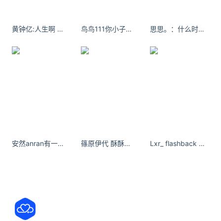
成自托管部署，满足数据驻留与合规要求。
如何使用Mistral OCR 4
黄钟亿:人生啊 除了你离开我 其他都是小事
鸟鸟111你小子能活三万天，给我玩两天怎么了！
思思。：什么时候能把暗恋变成热恋 #是你喜欢的类型 #你的理想型 #暗恋像一颗颗的青梅果
注册获取 API Key
：访问 Mistral AI 开发者平台 La
Plateforme，注册账号后进入”API Keys”页面创建并
保存密钥。
安装 SDK
：在 Python 环境中执行 pip install
mistralai 安装官方 SDK。
调用 API 处理文档
使用 client.ocr.process() 方法，
传入文档 URL 或本地文件，设置 model="mistral-
安然anran有一天你能到我的心理去，你会看到那里全是你给的伤悲
篠原伊代 酥酥的慵懒感 ​​​
Lxr_ flashback of Sapi island - 小红书
ocr-latest"，并开启 include_blocks=True 以获取边
框和类型信息，也可通过
confidence_scores_granularity="word" 获取逐词置
信度。