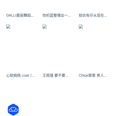
查看邮件、回复邮件、生成草稿、整理邮件等，甚至
Notion 还透露超过 50% 的 Notion Mail 用户都已经
GALLI嘉丽舞蹈生日记珊珊 世界上最可悲的事，莫过于你高估了自己在别人心里的位置。
你的蓝整理出一些没发过夏天在巴黎拍的照片
拾玖有仔从现在开始 坏运清零 好运加满 "
在使用 AI 智能体管理邮件，无需打开实际的收件箱。
因此 Notion 的想法是继续开发适用于 AI 智能体的收
件箱产品，这款产品其实就是 Notion 的 Gmail AI 连
接器，连接器可以继续访问 Gmail 邮箱读取所有邮件
以及通过 AI 智能体发送邮件等，所以 Notion 强调电
子邮件工作流还是会继续保存在 Notion 中。
Notion 继续提供基于 AI 智能体的邮件服务：
心软桃桃 coat / Argueculture 伊芙 / NogiUnit野木小桃- 小红书
王雨瑾 要不要讓我親自下廚給你吃
Chloe霏霏 男人一定要让女人吃饱，一旦女人吃不饱就会去找零食。是不是真的！
Gmail AI 连接器：使用 Notion AI 搜索来自 Gmail 中
的邮件并生成回复
邮件模块：已经添加到 Notion 笔记中的邮件模块可
以继续保留