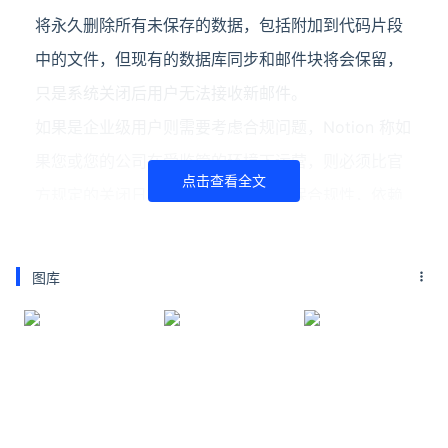
将永久删除所有未保存的数据，包括附加到代码片段
中的文件，但现有的数据库同步和邮件块将会保留，
只是系统关闭后用户无法接收新邮件。
如果是企业级用户则需要考虑合规问题，Notion 称如
果您或您的公司在受监管的环境下运营，则必须比官
点击查看全文
方规定的关闭日期更早完成过渡以确保合规性，依赖
HIPAA 保障的公司面临更加紧迫的时间限制，这些公
司必须在 2026 年 6 月 30 日前完成平台迁移 (4 天
图库
后)。
关闭原因是 AI 冲击，用户不需要邮件客户端：
对于关闭邮件客户端产品，Notion 给出的解释是该公
司认为没有必要再继续维护独立的邮件客户端，现在
很多用户都习惯使用自动化操作，例如使用 AI 智能体