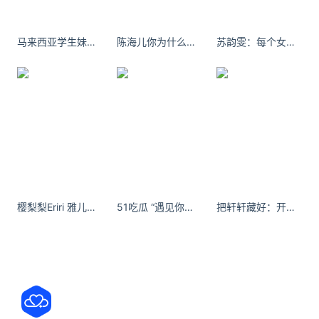
https://annas-archive.li/ 可以继续提供公共访问，并
继续使用 Cloudflare 提供全球 CDN 加速和安全防
马来西亚学生妹CiaoWen巧雯
陈海儿你为什么这么庸俗，老是发自拍，害我看了好几遍，手都酸了。
苏韵雯：每个女孩子都是天上掉下来的星星呀，不负时光的馈赠做自己的天使
护，这也同样被唱片公司盯上，可能会继续请求法院
采取行动。
另外安娜的档案此前已经发布 Spotify 平台的元数
据，具体歌曲文件还未发布，而元数据从 1 月 14 日
开始就处于不可用状态，这可能是安娜的档案对于法
院诉讼采取的紧急规避方式。
法庭文件还显示法院要求安娜的档案运营团队在
樱梨梨Eriri 雅儿贝德说真的遇见他是我命好 嘎嘎幸福
51吃瓜 “遇见你，是我一生最美的意外。”
把轩轩藏好：开启水瓶座的生日月。
2026 年 1 月 12 日前提交答辩状以及解释侵权问题，
但显然安娜的档案并未回应，在 1 月 16 日举行的听
证会上安娜的档案团队也没有出席 (毕竟要去美国出
席可能就回不来了)。