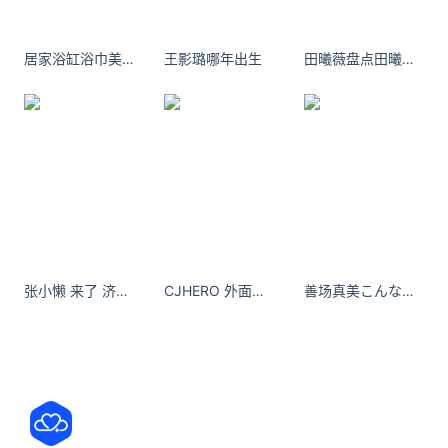
https://www.niupinhui.com/net/chuang/9675.html
港股
科技股
蔚来
蔚来-SW
居家浴缸浴巾美女牛仔裤4k壁纸
王影璐哪年出生
田曦薇盘点田曦薇的夏日穿搭，时尚甜妹的穿搭模版
09866.HK
京东集团-SW
09618.HK
百度集团-SW
09888.HK
张小懒 来了 济州岛吊床咖啡玻璃海 - 小红书
CJHERO 外面春光明媚，而我却在工位 - 小红书
善场真美こんな時間に目が覚めた[可怜][可怜]#生活手记#