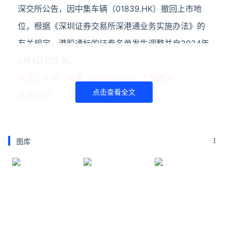
深交所公告，因中集车辆（01839.HK）撤回上市地
位，根据《深圳证券交易所深港通业务实施办法》的
有关规定，港股通标的证券名单发生调整并自2024年
6月4日起生效。
关注公众号：拾黑（shiheibook）了解更多
点击查看全文
友情链接：
关注数据与安全，洞悉企业级服务市场：
https://www.ijiandao.com/
图库
安全、绿色软件下载就上极速下载站：
https://www.yaorank.com/
*文章为作者独立观点，不代表 牛品汇 立场
本文由
云梦泽
发表，转载此文章须经作者同意，并请附上出
处( 牛品汇 )及本页链接。
原文链接